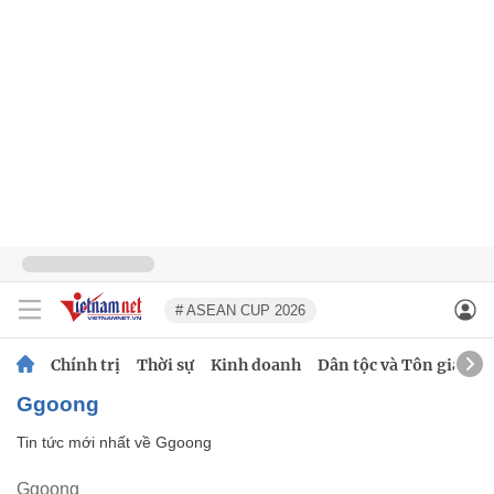
# ASEAN CUP 2026
Chính trị
Thời sự
Kinh doanh
Dân tộc và Tôn giáo
Ggoong
Tin tức mới nhất về
Ggoong
Ggoong