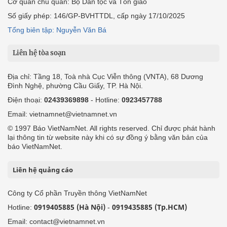
Cơ quan chủ quản: Bộ Dân tộc và Tôn giáo
Số giấy phép: 146/GP-BVHTTDL, cấp ngày 17/10/2025
Tổng biên tập: Nguyễn Văn Bá
Liên hệ tòa soạn
Địa chỉ: Tầng 18, Toà nhà Cục Viễn thông (VNTA), 68 Dương
Đình Nghệ, phường Cầu Giấy, TP. Hà Nội.
Điện thoại:
02439369898
- Hotline:
0923457788
Email: vietnamnet@vietnamnet.vn
© 1997 Báo VietNamNet. All rights reserved. Chỉ được phát hành
lại thông tin từ website này khi có sự đồng ý bằng văn bản của
báo VietNamNet.
Liên hệ quảng cáo
Công ty Cổ phần Truyền thông VietNamNet
0919405885 (Hà Nội)
0919435885 (Tp.HCM)
Hotline:
-
Email: contact@vietnamnet.vn