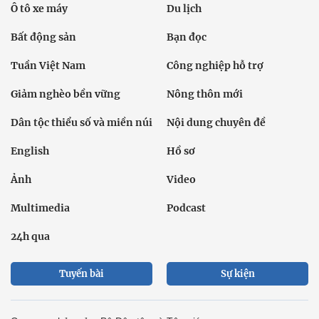
Ô tô xe máy
Du lịch
Bất động sản
Bạn đọc
Tuần Việt Nam
Công nghiệp hỗ trợ
Giảm nghèo bền vững
Nông thôn mới
Dân tộc thiểu số và miền núi
Nội dung chuyên đề
English
Hồ sơ
Ảnh
Video
Multimedia
Podcast
24h qua
Tuyến bài
Sự kiện