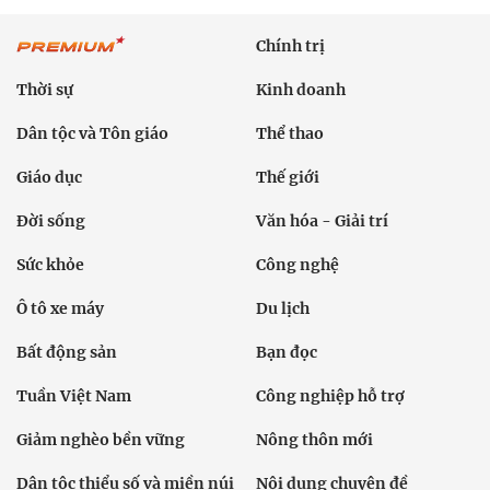
Chính trị
Thời sự
Kinh doanh
Dân tộc và Tôn giáo
Thể thao
Giáo dục
Thế giới
Đời sống
Văn hóa - Giải trí
Sức khỏe
Công nghệ
Ô tô xe máy
Du lịch
Bất động sản
Bạn đọc
Tuần Việt Nam
Công nghiệp hỗ trợ
Giảm nghèo bền vững
Nông thôn mới
Dân tộc thiểu số và miền núi
Nội dung chuyên đề