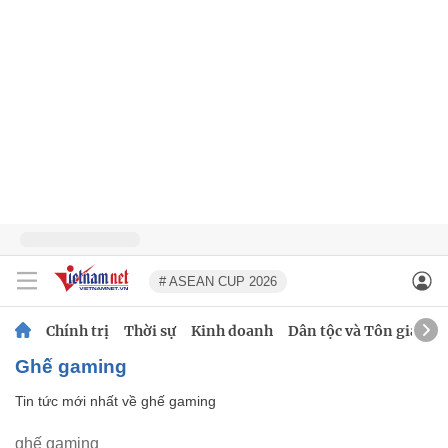
# ASEAN CUP 2026
Chính trị
Thời sự
Kinh doanh
Dân tộc và Tôn giáo
ghế gaming
Tin tức mới nhất về
ghế gaming
ghế gaming