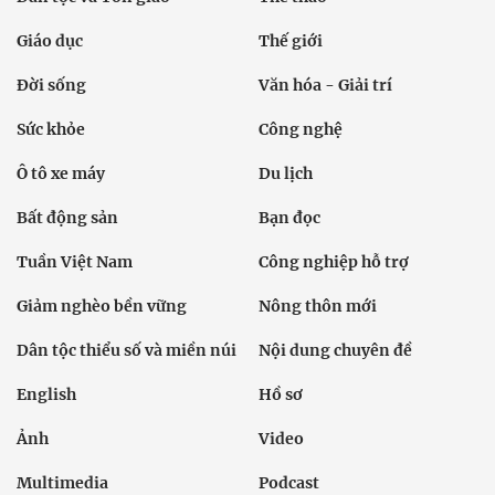
Giáo dục
Thế giới
Đời sống
Văn hóa - Giải trí
Sức khỏe
Công nghệ
Ô tô xe máy
Du lịch
Bất động sản
Bạn đọc
Tuần Việt Nam
Công nghiệp hỗ trợ
Giảm nghèo bền vững
Nông thôn mới
Dân tộc thiểu số và miền núi
Nội dung chuyên đề
English
Hồ sơ
Ảnh
Video
Multimedia
Podcast