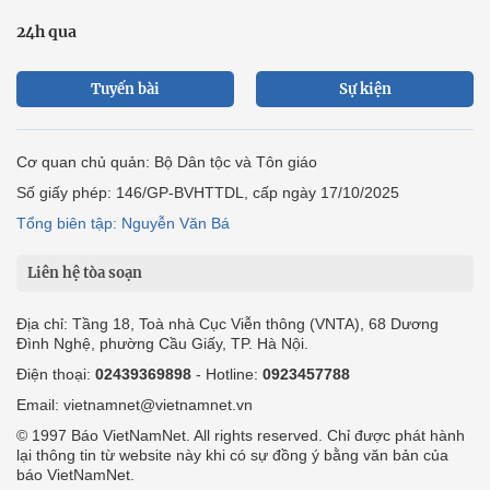
24h qua
Tuyến bài
Sự kiện
Cơ quan chủ quản: Bộ Dân tộc và Tôn giáo
Số giấy phép: 146/GP-BVHTTDL, cấp ngày 17/10/2025
Tổng biên tập: Nguyễn Văn Bá
Liên hệ tòa soạn
Địa chỉ: Tầng 18, Toà nhà Cục Viễn thông (VNTA), 68 Dương
Đình Nghệ, phường Cầu Giấy, TP. Hà Nội.
Điện thoại:
02439369898
- Hotline:
0923457788
Email: vietnamnet@vietnamnet.vn
© 1997 Báo VietNamNet. All rights reserved. Chỉ được phát hành
lại thông tin từ website này khi có sự đồng ý bằng văn bản của
báo VietNamNet.