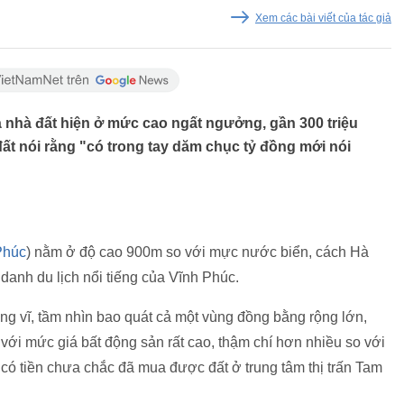
Xem các bài viết của tác giả
iá nhà đất hiện ở mức cao ngất ngưởng, gần 300 triệu
t nói rằng "có trong tay dăm chục tỷ đồng mới nói
Phúc
) nằm ở độ cao 900m so với mực nước biển, cách Hà
danh du lịch nổi tiếng của Vĩnh Phúc.
g vĩ, tầm nhìn bao quát cả một vùng đồng bằng rộng lớn,
ới mức giá bất động sản rất cao, thậm chí hơn nhiều so với
 có tiền chưa chắc đã mua được đất ở trung tâm thị trấn Tam