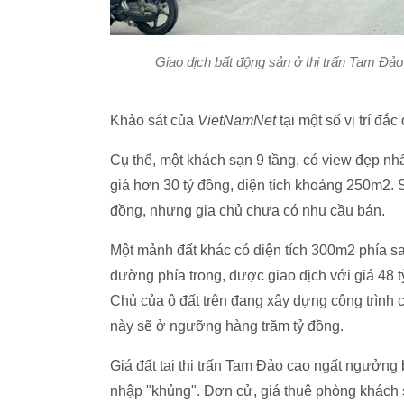
Giao dịch bất động sản ở thị trấn Tam Đả
Khảo sát của
VietNamNet
tại một số vị trí đắ
Cụ thể, một khách sạn 9 tầng, có view đẹp nh
giá hơn 30 tỷ đồng, diện tích khoảng 250m2. 
đồng, nhưng gia chủ chưa có nhu cầu bán.
Một mảnh đất khác có diện tích 300m2 phía sau
đường phía trong, được giao dịch với giá 48 tỷ 
Chủ của ô đất trên đang xây dựng công trình cao
này sẽ ở ngưỡng hàng trăm tỷ đồng.
Giá đất tại thị trấn Tam Đảo cao ngất ngưởng 
nhập "khủng". Đơn cử, giá thuê phòng khách s