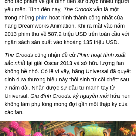
cho tác phẩm về gia đình tiền sử được nhiều người
yêu mến. Tính đến nay
, The Croods
vẫn là một
trong những
phim
hoạt hình thành công nhất của
hãng Dreamworks Animation. Khi ra mắt vào năm
2013 phim thu về 587,2 triệu USD trên toàn cầu với
ngân sách sản xuất vào khoảng 135 triệu USD.
The Croods
cũng nhận đề cử
Phim hoạt hình xuất
sắc nhấ
t tại giải Oscar 2013 và sở hữu lượng fan
không hề nhỏ. Có lẽ vì vậy, hãng Universal đã quyết
định đưa thương hiệu này "hồi sinh từ cõi chết" sau
7 năm dài. Nhận được sự đầu tư mạnh tay từ
Universal,
Gia đình Croods: kỷ nguyên mới
hứa hẹn
không làm phụ lòng mong đợi gần một thập kỷ của
các fan.