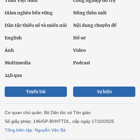
Tuần Việt Nam
Công nghiệp hỗ trợ
Giảm nghèo bền vững
Nông thôn mới
Dân tộc thiểu số và miền núi
Nội dung chuyên đề
English
Hồ sơ
Ảnh
Video
Multimedia
Podcast
24h qua
Tuyến bài
Sự kiện
Cơ quan chủ quản: Bộ Dân tộc và Tôn giáo
Số giấy phép: 146/GP-BVHTTDL, cấp ngày 17/10/2025
Tổng biên tập: Nguyễn Văn Bá