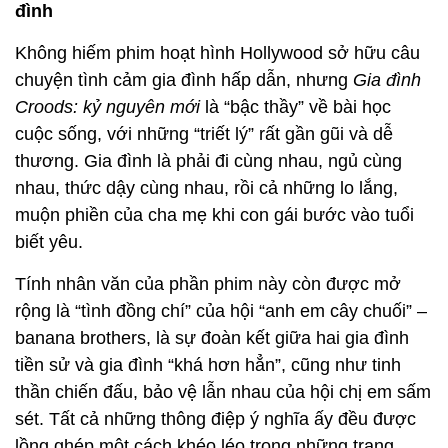
đình
Không hiếm phim hoạt hình Hollywood sở hữu câu
chuyện tình cảm gia đình hấp dẫn, nhưng
Gia đình
Croods: kỷ nguyên mới
là “bậc thầy” về bài học
cuộc sống, với những “triết lý” rất gần gũi và dễ
thương. Gia đình là phải đi cùng nhau, ngủ cùng
nhau, thức dậy cùng nhau, rồi cả những lo lắng,
muộn phiền của cha mẹ khi con gái bước vào tuổi
biết yêu.
Tính nhân văn của phần phim này còn được mở
rộng là “tình đồng chí” của hội “anh em cây chuối” –
banana brothers, là sự đoàn kết giữa hai gia đình
tiền sử và gia đình “khá hơn hẳn”, cũng như tinh
thần chiến đấu, bảo vệ lẫn nhau của hội chị em sấm
sét. Tất cả những thông điệp ý nghĩa ấy đều được
lồng ghép một cách khéo léo trong những trang