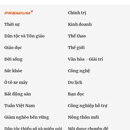
Chính trị
Thời sự
Kinh doanh
Dân tộc và Tôn giáo
Thể thao
Giáo dục
Thế giới
Đời sống
Văn hóa - Giải trí
Sức khỏe
Công nghệ
Ô tô xe máy
Du lịch
Bất động sản
Bạn đọc
Tuần Việt Nam
Công nghiệp hỗ trợ
Giảm nghèo bền vững
Nông thôn mới
Dân tộc thiểu số và miền núi
Nội dung chuyên đề