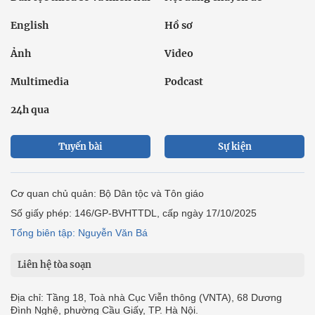
English
Hồ sơ
Ảnh
Video
Multimedia
Podcast
24h qua
Tuyến bài
Sự kiện
Cơ quan chủ quản: Bộ Dân tộc và Tôn giáo
Số giấy phép: 146/GP-BVHTTDL, cấp ngày 17/10/2025
Tổng biên tập: Nguyễn Văn Bá
Liên hệ tòa soạn
Địa chỉ: Tầng 18, Toà nhà Cục Viễn thông (VNTA), 68 Dương
Đình Nghệ, phường Cầu Giấy, TP. Hà Nội.