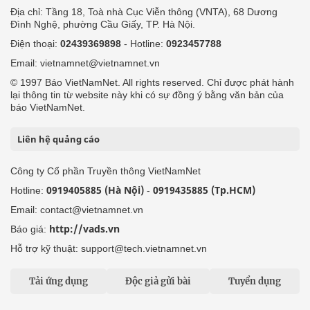
Địa chỉ: Tầng 18, Toà nhà Cục Viễn thông (VNTA), 68 Dương
Đình Nghệ, phường Cầu Giấy, TP. Hà Nội.
Điện thoại:
02439369898
- Hotline:
0923457788
Email: vietnamnet@vietnamnet.vn
© 1997 Báo VietNamNet. All rights reserved. Chỉ được phát hành
lại thông tin từ website này khi có sự đồng ý bằng văn bản của
báo VietNamNet.
Liên hệ quảng cáo
Công ty Cổ phần Truyền thông VietNamNet
0919405885 (Hà Nội)
0919435885 (Tp.HCM)
Hotline:
-
Email: contact@vietnamnet.vn
http://vads.vn
Báo giá:
Hỗ trợ kỹ thuật: support@tech.vietnamnet.vn
Tải ứng dụng
Độc giả gửi bài
Tuyển dụng