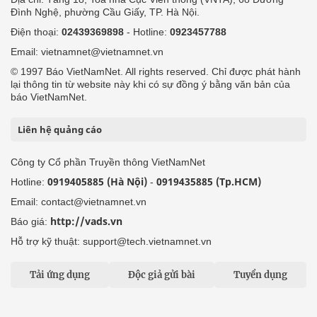
Đình Nghệ, phường Cầu Giấy, TP. Hà Nội.
Điện thoại:
02439369898
- Hotline:
0923457788
Email: vietnamnet@vietnamnet.vn
© 1997 Báo VietNamNet. All rights reserved. Chỉ được phát hành
lại thông tin từ website này khi có sự đồng ý bằng văn bản của
báo VietNamNet.
Liên hệ quảng cáo
Công ty Cổ phần Truyền thông VietNamNet
0919405885 (Hà Nội)
0919435885 (Tp.HCM)
Hotline:
-
Email: contact@vietnamnet.vn
http://vads.vn
Báo giá:
Hỗ trợ kỹ thuật: support@tech.vietnamnet.vn
Tải ứng dụng
Độc giả gửi bài
Tuyển dụng