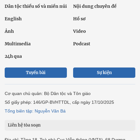
Dân tộc thiểu số và miền núi
Nội dung chuyên đề
English
Hồ sơ
Ảnh
Video
Multimedia
Podcast
24h qua
Tuyến bài
Sự kiện
Cơ quan chủ quản: Bộ Dân tộc và Tôn giáo
Số giấy phép: 146/GP-BVHTTDL, cấp ngày 17/10/2025
Tổng biên tập: Nguyễn Văn Bá
Liên hệ tòa soạn
Địa chỉ: Tầng 18, Toà nhà Cục Viễn thông (VNTA), 68 Dương