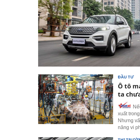
ĐẦU TƯ
Ô tô m
ta chư
Nếu
xuất tron
Nhưng vấn
năng vi 
THỊ TRƯỜ