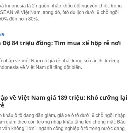
và Indonesia là 2 nguồn nhập khẩu ôtô nguyên chiếc trong
SEAN về Việt Nam, trong đó, ôtô du lịch dưới 9 chỗ ngồi
 50% đến hơn 80%.
NG
n Độ 84 triệu đồng: Tìm mua xế hộp rẻ nơi
ộ nhập về Việt Nam có giá rẻ nhất trong số các thị trường.
Indonesia về Việt Nam đã tăng đột biến.
ập về Việt Nam giá 189 triệu: Khó cưỡng lại
rẻ
 khẩu ô tô đang dần giảm, giá xe ô tô dưới 9 chỗ ngồi nhập
am giảm theo còn lượng nhập khẩu tăng lên chóng mặt. Bảo
 vẫn không "lớn", ngành công nghiệp ô tô trong nước đang