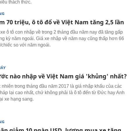
hiều thách thức.
NG
m 70 triệu, ô tô đổ về Việt Nam tăng 2,5 lần
xe ô tô con nhập về trong 2 tháng đầu năm nay đã tăng gấp
ùng kỳ năm ngoái. Giá xe nhập về năm nay cũng thấp hơn 66
g/chiếc so với năm ngoái.
MÁY
ước nào nhập về Việt Nam giá 'khủng' nhất?
 nhiên trong tháng đầu năm 2017 là giá nhập khẩu của các
Pháp lại cao nhất, chứ không phải là ô tô đến từ Đức hay Anh
oại xe hạng sang.
NG
hập giảm 10 ngàn USD, lượng mua xe tăng