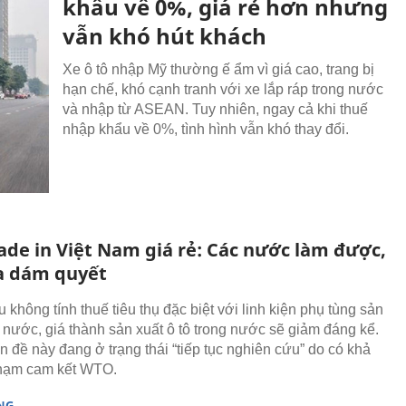
khẩu về 0%, giá rẻ hơn nhưng
vẫn khó hút khách
Xe ô tô nhập Mỹ thường ế ẩm vì giá cao, trang bị
hạn chế, khó cạnh tranh với xe lắp ráp trong nước
và nhập từ ASEAN. Tuy nhiên, ngay cả khi thuế
nhập khẩu về 0%, tình hình vẫn khó thay đổi.
ade in Việt Nam giá rẻ: Các nước làm được,
a dám quyết
 không tính thuế tiêu thụ đặc biệt với linh kiện phụ tùng sản
g nước, giá thành sản xuất ô tô trong nước sẽ giảm đáng kể.
 đề này đang ở trạng thái “tiếp tục nghiên cứu” do có khả
phạm cam kết WTO.
NG