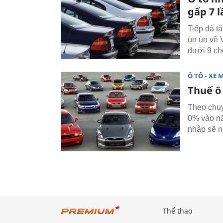
gấp 7 l
Tiếp đà t
ùn ùn về 
dưới 9 chỗ
Ô TÔ - XE 
Thuế ô 
Theo chuy
0% vào nă
nhập sẽ n
Thể thao