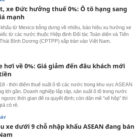
t, xe Đức hưởng thuế 0%: Ô tô hạng sang
iá mạnh
 khẩu từ Mexico bỗng dưng về nhiều, báo hiệu xu hướng xe
iếc từ các nước thuộc Hiệp định Đối tác Toàn diện và Tiến
Thái Bình Dương (CPTPP) sắp tràn vào Việt Nam.
e hơi về 0%: Giá giảm đến đâu khách mới
tiền
18 - thời điểm thuế suất ô tô các nước trong khu vực ASEAN
g tới gần. Doanh nghiệp lắp ráp, sản xuất ô tô trong nước
ngược thời gian để ra quyết định; còn dân mê “xế hộp” thì
iá có rẻ.
MÁY
u xe dưới 9 chỗ nhập khẩu ASEAN đang bán
 Nam