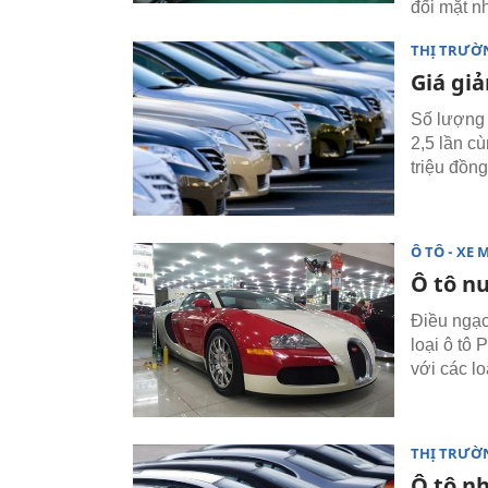
đối mặt n
THỊ TRƯỜ
Giá giả
Số lượng 
2,5 lần c
triệu đồn
Ô TÔ - XE 
Ô tô n
Điều ngạc
loại ô tô 
với các l
THỊ TRƯỜ
Ô tô n