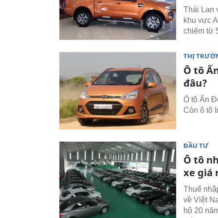
Thái Lan 
khu vực A
chiếm từ
THỊ TRƯỜ
Ô tô Ấ
đâu?
Ô tô Ấn Đ
Còn ô tô 
ĐẦU TƯ
Ô tô nh
xe giá 
Thuế nhập
về Việt N
hộ 20 năm