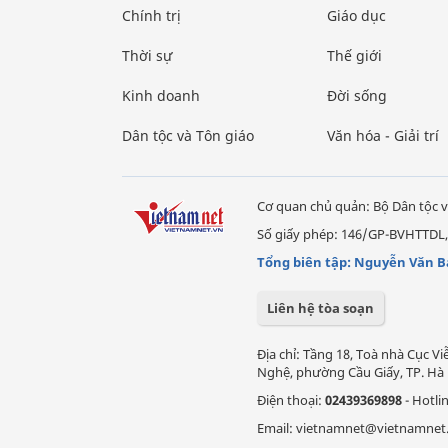
Chính trị
Giáo dục
Thời sự
Thế giới
Kinh doanh
Đời sống
Dân tộc và Tôn giáo
Văn hóa - Giải trí
Cơ quan chủ quản: Bộ Dân tộc v
Số giấy phép: 146/GP-BVHTTDL,
Tổng biên tập: Nguyễn Văn B
Liên hệ tòa soạn
Địa chỉ: Tầng 18, Toà nhà Cục 
Nghệ, phường Cầu Giấy, TP. Hà 
Điện thoại:
02439369898
- Hotli
Email: vietnamnet@vietnamnet