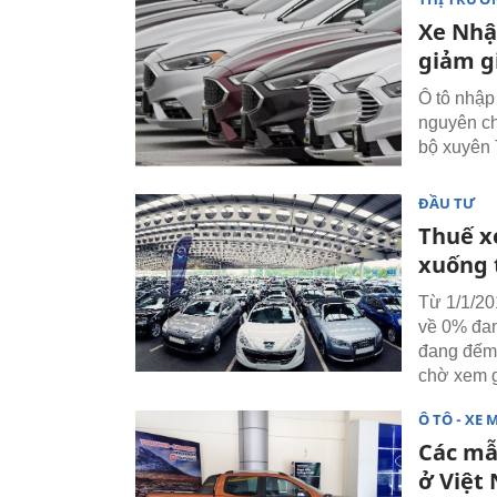
Xe Nhậ
giảm g
Ô tô nhập
nguyên ch
bộ xuyên 
ĐẦU TƯ
Thuế x
xuống 
Từ 1/1/20
về 0% đan
đang đếm 
chờ xem g
Ô TÔ - XE 
Các mẫ
ở Việt