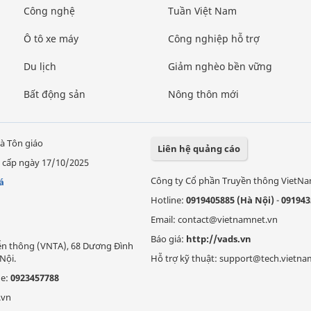
Công nghệ
Tuần Việt Nam
Ô tô xe máy
Công nghiệp hỗ trợ
Du lịch
Giảm nghèo bền vững
Bất động sản
Nông thôn mới
à Tôn giáo
Liên hệ quảng cáo
 cấp ngày 17/10/2025
Công ty Cổ phần Truyền thông VietN
á
Hotline:
0919405885 (Hà Nội)
-
091943
Email: contact@vietnamnet.vn
Báo giá:
http://vads.vn
Viễn thông (VNTA), 68 Dương Đình
Nội.
Hỗ trợ kỹ thuật: support@tech.vietna
ne:
0923457788
.vn