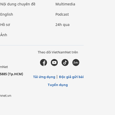
Nội dung chuyên đề
Multimedia
English
Podcast
Hồ sơ
24h qua
Ảnh
Theo dõi VietNamNet trên
amNet
5885 (Tp.HCM)
Tải ứng dụng
Độc giả gửi bài
Tuyển dụng
mnet.vn