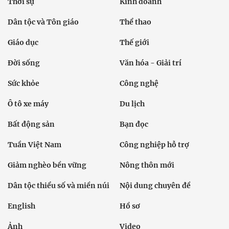
Thời sự
Kinh doanh
Dân tộc và Tôn giáo
Thể thao
Giáo dục
Thế giới
Đời sống
Văn hóa - Giải trí
Sức khỏe
Công nghệ
Ô tô xe máy
Du lịch
Bất động sản
Bạn đọc
Tuần Việt Nam
Công nghiệp hỗ trợ
Giảm nghèo bền vững
Nông thôn mới
Dân tộc thiểu số và miền núi
Nội dung chuyên đề
English
Hồ sơ
Ảnh
Video