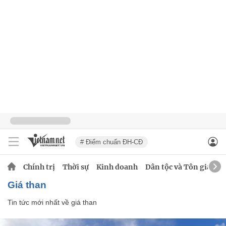
# Điểm chuẩn ĐH-CĐ
Chính trị
Thời sự
Kinh doanh
Dân tộc và Tôn giáo
giá than
Tin tức mới nhất về
giá than