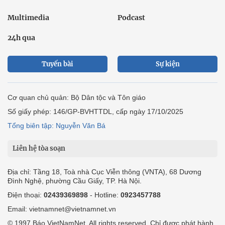
Multimedia
Podcast
24h qua
Tuyến bài
Sự kiện
Cơ quan chủ quản: Bộ Dân tộc và Tôn giáo
Số giấy phép: 146/GP-BVHTTDL, cấp ngày 17/10/2025
Tổng biên tập: Nguyễn Văn Bá
Liên hệ tòa soạn
Địa chỉ: Tầng 18, Toà nhà Cục Viễn thông (VNTA), 68 Dương
Đình Nghệ, phường Cầu Giấy, TP. Hà Nội.
Điện thoại:
02439369898
- Hotline:
0923457788
Email: vietnamnet@vietnamnet.vn
© 1997 Báo VietNamNet. All rights reserved. Chỉ được phát hành