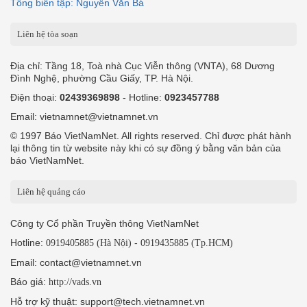
Tổng biên tập: Nguyễn Văn Bá
Liên hệ tòa soạn
Địa chỉ: Tầng 18, Toà nhà Cục Viễn thông (VNTA), 68 Dương
Đình Nghệ, phường Cầu Giấy, TP. Hà Nội.
Điện thoại:
02439369898
- Hotline:
0923457788
Email: vietnamnet@vietnamnet.vn
© 1997 Báo VietNamNet. All rights reserved. Chỉ được phát hành
lại thông tin từ website này khi có sự đồng ý bằng văn bản của
báo VietNamNet.
Liên hệ quảng cáo
Công ty Cổ phần Truyền thông VietNamNet
Hotline:
-
0919405885 (Hà Nội)
0919435885 (Tp.HCM)
Email: contact@vietnamnet.vn
Báo giá:
http://vads.vn
Hỗ trợ kỹ thuật: support@tech.vietnamnet.vn