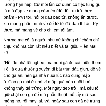
lương hạn hẹp. Cứ mỗi lần cơ quan có tiệc tùng gì,
là má đạp xe mang cà-mên (đồ để lưu trữ thực
phẩm - PV) tới, nói bị đau bao tử, không ăn được,
xin mang phần mình về để từ từ đỡ đau thì ăn. Kỳ
thực, má mang về cho chị em tôi ăn”.
Nhưng mẹ cô là người phụ nữ không chỉ chăm chỉ
chịu khó mà còn rất hiểu biết và tài giỏi. Hiền Mai
kể:
“Hồi đó nhà tôi nghèo, má nuôi gà để cải thiện thêm.
Tôi là đứa thường xuyên đi bắt trùn đất, giun, dế về
cho gà ăn, nên gà nhà nuôi lúc nào cũng mập
ú. Con gà mái ở nhà vì mập quá nên nuôi hoài
không thấy đẻ trứng. Một ngày đẹp trời, má kêu tôi
giữ chặt con gà để má phẫu thuật mổ lấy mỡ sau
mông nó, rồi may lại. Vài ngày sau con gà đẻ trứng