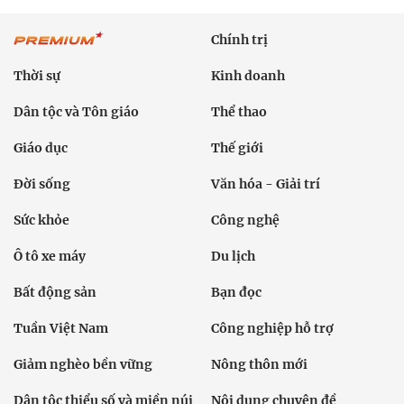
Chính trị
Thời sự
Kinh doanh
Dân tộc và Tôn giáo
Thể thao
Giáo dục
Thế giới
Đời sống
Văn hóa - Giải trí
Sức khỏe
Công nghệ
Ô tô xe máy
Du lịch
Bất động sản
Bạn đọc
Tuần Việt Nam
Công nghiệp hỗ trợ
Giảm nghèo bền vững
Nông thôn mới
Dân tộc thiểu số và miền núi
Nội dung chuyên đề