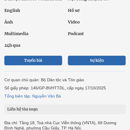
English
Hồ sơ
Ảnh
Video
Multimedia
Podcast
24h qua
Tuyến bài
Sự kiện
Cơ quan chủ quản: Bộ Dân tộc và Tôn giáo
Số giấy phép: 146/GP-BVHTTDL, cấp ngày 17/10/2025
Tổng biên tập: Nguyễn Văn Bá
Liên hệ tòa soạn
Địa chỉ: Tầng 18, Toà nhà Cục Viễn thông (VNTA), 68 Dương
Đình Nghệ, phường Cầu Giấy, TP. Hà Nội.