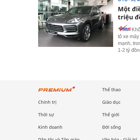
Một đi
triệu 
Khô
tô xe máy
mạnh, tro
1-2 tỷ đồn
Thể thao
Chính trị
Giáo dục
Thời sự
Thế giới
Kinh doanh
Đời sống
Dân tộc và Tôn giáo
Văn hóa - Giải trí