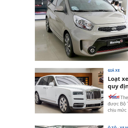
GIÁ XE
Loạt x
quy đị
The
được Bộ T
chịu mức 
Ô TÔ - XE 