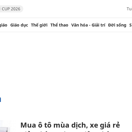
 CUP 2026
Tu
giáo
Giáo dục
Thế giới
Thể thao
Văn hóa - Giải trí
Đời sống
S
ạ
Mua ô tô mùa dịch, xe giá rẻ