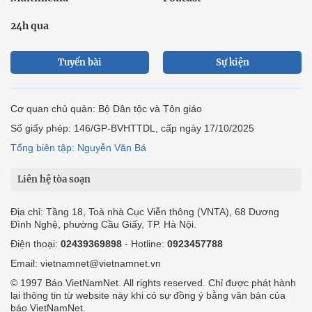
lại thông tin từ website này khi có sự đồng ý bằng văn bản của
báo VietNamNet.
Liên hệ quảng cáo
Công ty Cổ phần Truyền thông VietNamNet
0919405885 (Hà Nội)
0919435885 (Tp.HCM)
Hotline:
-
Email: contact@vietnamnet.vn
http://vads.vn
Báo giá:
Hỗ trợ kỹ thuật: support@tech.vietnamnet.vn
Tải ứng dụng
Độc giả gửi bài
Tuyển dụng