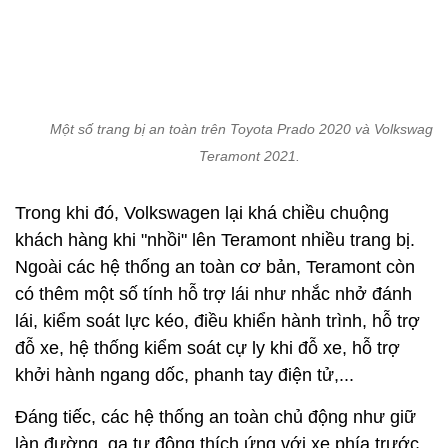
Đáng tiếc, các hệ thống an toàn chủ động như giữ
làn đường, ga tự động thích ứng với xe phía trước,
cảnh báo phương tiện cắt ngang... đều không có
trên cả hai mẫu xe. Dẫu sao, nhiều người yêu và sử
dụng các mẫu xe SUV cỡ lớn sẽ quan tâm hơn đến
cảm giác lái và trải nghiệm chứ không muốn quá
phụ thuộc vào các công nghệ hỗ trợ.