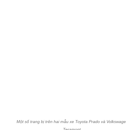
Một số trang bị trên hai mẫu xe Toyota Prado và Volkswagen
Teramont.
Tính năng an toàn: Teramont nhiều trang bị hơn
Xét về tính năng an toàn, hai mẫu SUV 7 chỗ cỡ lớn
đều được trang bị rất nhiều các tính năng an toàn
tiên tiến như hỗ trợ chống bó cứng phanh, phân
phối lực cho phanh bằng điện tử, hỗ trợ phanh khi