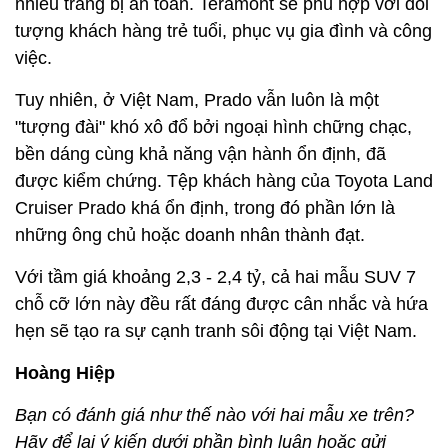
Bạn có đánh giá như thế nào với hai mẫu xe trên?
Hãy để lại ý kiến dưới phần bình luận hoặc gửi
email tới Ban Ô tô xe máy theo địa chỉ:
Otoxemay@vietnamnet.vn. Các nội dung phù hợp
sẽ được đăng tải. Xin cảm ơn!
Hơn 650 triệu, chọn Kia K3
Premium hay Hyundai Elantra
1.6AT?