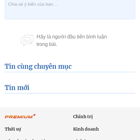
Thời sự
Kinh doanh
Dân tộc và Tôn giáo
Thể thao
Giáo dục
Thế giới
Đời sống
Văn hóa - Giải trí
Sức khỏe
Công nghệ
Ô tô xe máy
Du lịch
Bất động sản
Bạn đọc
Tuần Việt Nam
Công nghiệp hỗ trợ
Giảm nghèo bền vững
Nông thôn mới
Dân tộc thiểu số và miền núi
Nội dung chuyên đề
English
Hồ sơ
Ảnh
Video