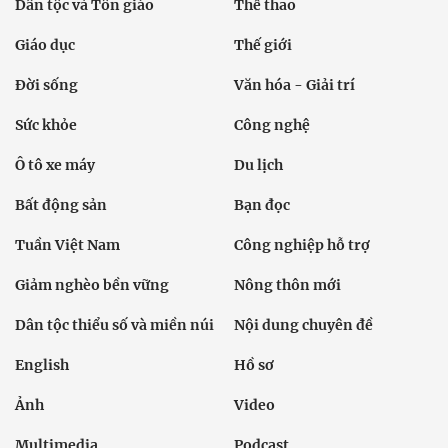
Multimedia
Podcast
24h qua
Tuyến bài
Sự kiện
Cơ quan chủ quản: Bộ Dân tộc và Tôn giáo
Số giấy phép: 146/GP-BVHTTDL, cấp ngày 17/10/2025
Tổng biên tập: Nguyễn Văn Bá
Liên hệ tòa soạn
Địa chỉ: Tầng 18, Toà nhà Cục Viễn thông (VNTA), 68 Dương
Đình Nghệ, phường Cầu Giấy, TP. Hà Nội.
Điện thoại:
02439369898
- Hotline:
0923457788
Email: vietnamnet@vietnamnet.vn
© 1997 Báo VietNamNet. All rights reserved. Chỉ được phát hành