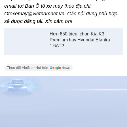
Xem thêm về:
xe SUV
xe mới
Ford Explorer
Volkswagen Teramont
Toyota Land Cruiser Prado