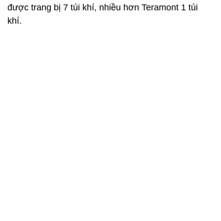
Một số trang bị an toàn trên Toyota Prado 2020 và Volkswage
Teramont 2021.
Trong khi đó, Volkswagen lại khá chiều chuộng
khách hàng khi "nhồi" lên Teramont nhiều trang bị.
Ngoài các hệ thống an toàn cơ bản, Teramont còn
có thêm một số tính hỗ trợ lái như nhắc nhở đánh
lái, kiểm soát lực kéo, điều khiển hành trình, hỗ trợ
đỗ xe, hệ thống kiểm soát cự ly khi đỗ xe, hỗ trợ
khởi hành ngang dốc, phanh tay điện tử,...