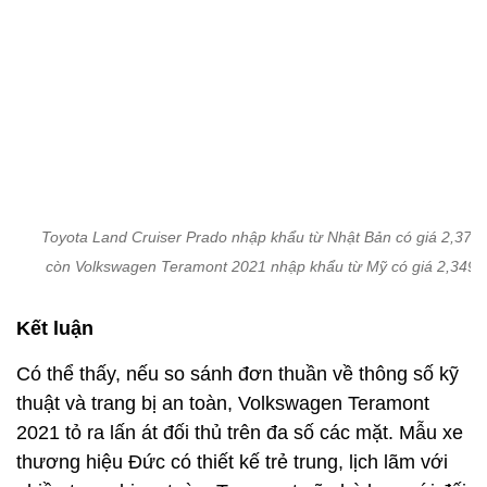
thương hiệu Đức có thiết kế trẻ trung, lịch lãm với
nhiều trang bị an toàn. Teramont sẽ phù hợp với đối
tượng khách hàng trẻ tuổi, phục vụ gia đình và công
việc.
Tuy nhiên, ở Việt Nam, Prado vẫn luôn là một
"tượng đài" khó xô đổ bởi ngoại hình chững chạc,
bền dáng cùng khả năng vận hành ổn định, đã
được kiểm chứng. Tệp khách hàng của Toyota Land
Cruiser Prado khá ổn định, trong đó phần lớn là
những ông chủ hoặc doanh nhân thành đạt.
Với tầm giá khoảng 2,3 - 2,4 tỷ, cả hai mẫu SUV 7
chỗ cỡ lớn này đều rất đáng được cân nhắc và hứa
hẹn sẽ tạo ra sự cạnh tranh sôi động tại Việt Nam.
Hoàng Hiệp