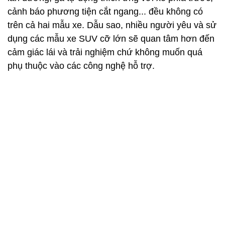
Toyota Land Cruiser Prado nhập khẩu từ Nhật Bản có giá 2,379 t
còn Volkswagen Teramont 2021 nhập khẩu từ Mỹ có giá 2,349 t
Kết luận
Có thể thấy, nếu so sánh đơn thuần về thông số kỹ
thuật và trang bị an toàn, Volkswagen Teramont
2021 tỏ ra lấn át đối thủ trên đa số các mặt. Mẫu xe