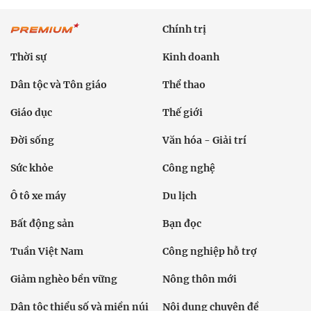
Chính trị
Thời sự
Kinh doanh
Dân tộc và Tôn giáo
Thể thao
Giáo dục
Thế giới
Đời sống
Văn hóa - Giải trí
Sức khỏe
Công nghệ
Ô tô xe máy
Du lịch
Bất động sản
Bạn đọc
Tuần Việt Nam
Công nghiệp hỗ trợ
Giảm nghèo bền vững
Nông thôn mới
Dân tộc thiểu số và miền núi
Nội dung chuyên đề