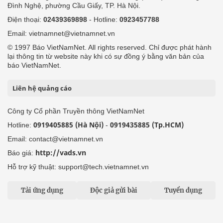
Đình Nghệ, phường Cầu Giấy, TP. Hà Nội.
Điện thoại:
02439369898
- Hotline:
0923457788
Email: vietnamnet@vietnamnet.vn
© 1997 Báo VietNamNet. All rights reserved. Chỉ được phát hành
lại thông tin từ website này khi có sự đồng ý bằng văn bản của
báo VietNamNet.
Liên hệ quảng cáo
Công ty Cổ phần Truyền thông VietNamNet
0919405885 (Hà Nội)
0919435885 (Tp.HCM)
Hotline:
-
Email: contact@vietnamnet.vn
http://vads.vn
Báo giá:
Hỗ trợ kỹ thuật: support@tech.vietnamnet.vn
Tải ứng dụng
Độc giả gửi bài
Tuyển dụng