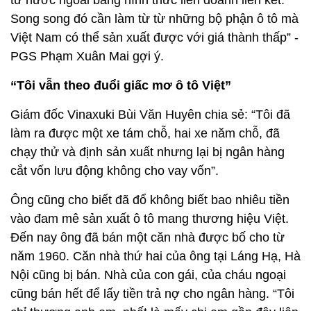
tư nước ngoài bằng hình thức liên doanh liên kết.
Song song đó cần làm từ từ những bộ phận ô tô mà
Việt Nam có thể sản xuất được với giá thành thấp” -
PGS Phạm Xuân Mai gợi ý.
“Tôi vẫn theo đuổi giấc mơ ô tô Việt”
Giám đốc Vinaxuki Bùi Văn Huyên chia sẻ: “Tôi đã
làm ra được một xe tám chỗ, hai xe năm chỗ, đã
chạy thử và định sản xuất nhưng lại bị ngân hàng
cắt vốn lưu động không cho vay vốn”.
Ông cũng cho biết đã đổ không biết bao nhiêu tiền
vào đam mê sản xuất ô tô mang thương hiệu Việt.
Đến nay ông đã bán một căn nhà được bố cho từ
năm 1960. Căn nhà thứ hai của ông tại Láng Hạ, Hà
Nội cũng bị bán. Nhà của con gái, của cháu ngoại
cũng bán hết để lấy tiền trả nợ cho ngân hàng. “Tôi