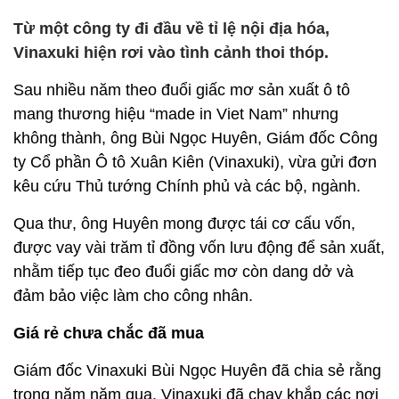
Từ một công ty đi đầu về tỉ lệ nội địa hóa,
Vinaxuki hiện rơi vào tình cảnh thoi thóp.
Sau nhiều năm theo đuổi giấc mơ sản xuất ô tô
mang thương hiệu “made in Viet Nam” nhưng
không thành, ông Bùi Ngọc Huyên, Giám đốc Công
ty Cổ phần Ô tô Xuân Kiên (Vinaxuki), vừa gửi đơn
kêu cứu Thủ tướng Chính phủ và các bộ, ngành.
Qua thư, ông Huyên mong được tái cơ cấu vốn,
được vay vài trăm tỉ đồng vốn lưu động để sản xuất,
nhằm tiếp tục đeo đuổi giấc mơ còn dang dở và
đảm bảo việc làm cho công nhân.
Giá rẻ chưa chắc đã mua
Giám đốc Vinaxuki Bùi Ngọc Huyên đã chia sẻ rằng
trong năm năm qua, Vinaxuki đã chạy khắp các nơi