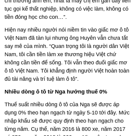
chỉ thương anh em, nhất là mấy chị em gần đây liên
tục gọi kể thất nghiệp, không có việc làm, không có
tiền đóng học cho con…”.
Hiện nay nhiều người nói niềm tin vào giấc mơ ô tô
Việt Nam đã tàn lụi nhưng ông Huyên vẫn chưa tắt
say mê của mình. “Quan trọng tôi là người dân Việt
Nam, tôi cần tiền làm xe thương hiệu Việt chứ
không cần tiền để sống. Tôi vẫn theo đuổi giấc mơ
ô tô Việt Nam. Tôi khẳng định người Việt hoàn toàn
đủ tài năng và trí tuệ làm ô tô”.
Nhiều dòng ô tô từ Nga hưởng thuế 0%
Thuế suất nhiều dòng ô tô của Nga sẽ được áp
dụng 0% theo hạn ngạch từ ngày 5-10 tới đây. Mức
nhập khẩu sẽ được quy định theo hạn ngạch cho
từng năm. Cụ thể, năm 2016 là 800 xe, năm 2017