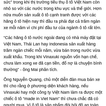
sức” trong khi thị trường tiêu thụ ô tô Việt Nam còn
nhỏ so với các nước trong khu vực và thế giới. Hơn
nữa muốn sản xuất ô tô cạnh tranh được với các
hãng ô tô hiện nay thì đầu ra phải đạt cả trăm ngàn
xe mỗi năm vì chi phí đầu tư của ngành ô tô rất lớn.
“Các hãng ô tô nước ngoài đang có nhà máy đặt tại
Việt Nam, Thái Lan hay Indonesia sản xuất hàng
trăm ngàn chiếc mỗi năm, vừa bán trong nước vừa
xuất khẩu. Trong khi Vinaxuki nguồn vốn hạn chế,
chưa làm xong xe đã cạn tiền, đổ nợ là chuyện bình
thường” - ông Mai phân tích.
Ông Nguyễn Quang, chủ một diễn đàn mua bán xe
thì cho rằng ở phương diện khách hàng, nếu
Vinaxuki hay một công ty Việt Nam làm ra được một
chiếc ô tô “made in Viet Nam” thì chưa chắc đã có
người mua. Vì ô tô là sản phẩm đòi hỏi độ an toàn