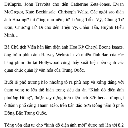
DiCaprio, John Travolta cho đến
Catherine Zeta-Jones
,
Ewan
McGregor
,
Kate Beckinsale, Christoph Waltz
. Các ngôi sao điện
ảnh Hoa ngữ thì đông như nêm, từ Lương Triều Vỹ, Chung Tử
Đơn, Chương Tử Di cho đến Triệu Vy, Châu Tấn, Huỳnh Hiểu
Minh…
Bà
C
hủ tịch Viện hàn lâm điện ảnh Hoa Kỳ Cheryl Boone Isaacs,
ông trùm phim ảnh Harvey Weinstein và nhiều lãnh đạo của các
hãng phim lớn tại Hollywood cũng thấy xuất hiện bên cạnh các
quan chức quản lý văn hóa của Trung Quốc.
Buổi lễ phô trương hào nhoáng tỏ ra phù hợp và xứng đáng với
tham vọng to lớn thể hiện trong siêu dự án “Kinh đô điện ảnh
phương Đông”, được xây dựng trên diện tích 376 héc
-
ta ở ngoại
ô thành phố cảng Thanh Đảo, trên bán đảo Sơn Đông nằm ở phía
Đông Bắc Trung Quốc.
Tổng vốn đầu tư cho “kinh đô điện ảnh mới” được nói lên tới 8,2