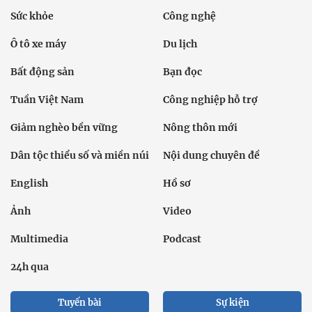
Sức khỏe
Công nghệ
Ô tô xe máy
Du lịch
Bất động sản
Bạn đọc
Tuần Việt Nam
Công nghiệp hỗ trợ
Giảm nghèo bền vững
Nông thôn mới
Dân tộc thiểu số và miền núi
Nội dung chuyên đề
English
Hồ sơ
Ảnh
Video
Multimedia
Podcast
24h qua
Tuyến bài
Sự kiện