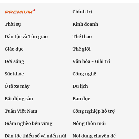
Chính trị
Thời sự
Kinh doanh
Dân tộc và Tôn giáo
Thể thao
Giáo dục
Thế giới
Đời sống
Văn hóa - Giải trí
Sức khỏe
Công nghệ
Ô tô xe máy
Du lịch
Bất động sản
Bạn đọc
Tuần Việt Nam
Công nghiệp hỗ trợ
Giảm nghèo bền vững
Nông thôn mới
Dân tộc thiểu số và miền núi
Nội dung chuyên đề