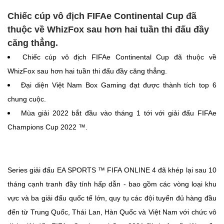
Chiếc cúp vô địch FIFAe Continental Cup đã
thuộc về WhizFox sau hơn hai tuần thi đấu đầy
căng thẳng.
Chiếc cúp vô địch FIFAe Continental Cup đã thuộc về
WhizFox sau hơn hai tuần thi đấu đầy căng thẳng.
Đại diện Việt Nam Box Gaming đạt được thành tích top 6
chung cuộc.
Mùa giải 2022 bắt đầu vào tháng 1 tới với giải đấu FIFAe
Champions Cup 2022 ™.
Series giải đấu EA SPORTS ™ FIFA ONLINE 4 đã khép lại sau 10
tháng cạnh tranh đầy tính hấp dẫn - bao gồm các vòng loại khu
vực và ba giải đấu quốc tế lớn, quy tụ các đội tuyển đủ hàng đầu
đến từ Trung Quốc, Thái Lan, Hàn Quốc và Việt Nam với chức vô