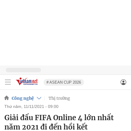
# ASEAN CUP 2026
Công nghệ
Thị trường
thứ năm, 11/11/2021 - 09:00
Giải đấu FIFA Online 4 lớn nhất
năm 2021 đi đến hồi kết