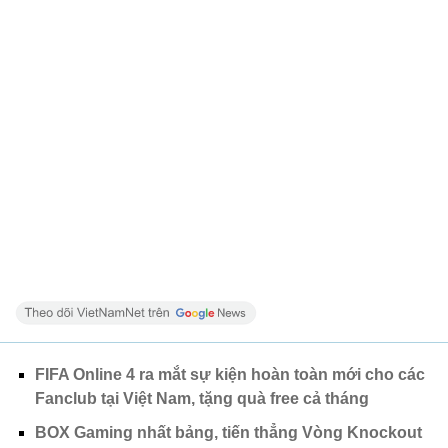
FIFA Online 4 ra mắt sự kiện hoàn toàn mới cho các
Fanclub tại Việt Nam, tặng quà free cả tháng
BOX Gaming nhất bảng, tiến thẳng Vòng Knockout