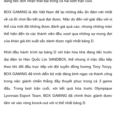
đáng tiếc đón nhận thất bại trong cả hai lượt trận cuối.
BOX GAMING là đội Việt Nam để lại những dấu ấn đậm nét nhất
về cả lối chơi lẫn kết quả đạt được. Mặc dù đến với giải đấu với vị
thế của một đội không được đánh giá quá cao, nhưng những màn
thể hiện đến từ các thành viên đều vượt qua những sự mong đợi
của khán giả khi xuất sắc dành được ngôi nhất bảng D.
Khởi đầu hành trình tại bảng D với trận hòa khá đáng tiếc trước
đại điện từ Hàn Quốc Liiv SANDBOX, thế nhưng ở trận đấu tiếp
theo khi đối đầu trực tiếp với đội tuyển đồng hương Tony Tonyy,
BOX GAMING đã trình diễn bộ mặt đáng kinh ngạc và thành công
trong việc giành chiến thắng đầy thuyết phục trong cả 3 game
đấu. Trong lượt trận cuối, với kết quả hòa trước Olympique
Lyonnais Esport Team, BOX GAMING đã chính thức giành được
tấm vé vào vòng knock-out với vị thế nhất bảng D.