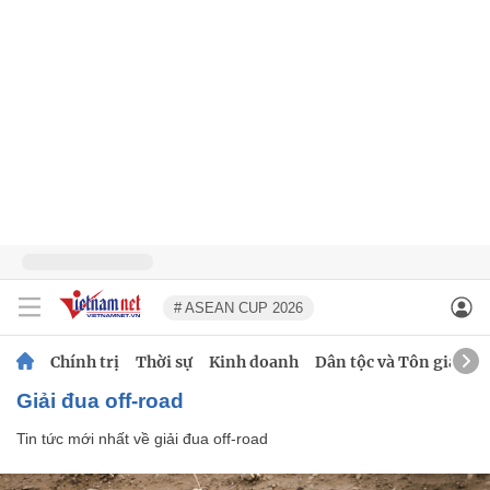
# ASEAN CUP 2026
Chính trị
Thời sự
Kinh doanh
Dân tộc và Tôn giáo
giải đua off-road
Tin tức mới nhất về
giải đua off-road