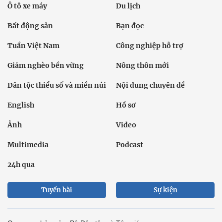
Ô tô xe máy
Du lịch
Bất động sản
Bạn đọc
Tuần Việt Nam
Công nghiệp hỗ trợ
Giảm nghèo bền vững
Nông thôn mới
Dân tộc thiểu số và miền núi
Nội dung chuyên đề
English
Hồ sơ
Ảnh
Video
Multimedia
Podcast
24h qua
Tuyến bài
Sự kiện