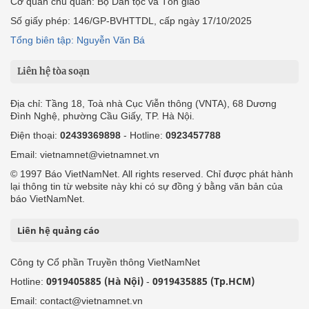
Cơ quan chủ quản: Bộ Dân tộc và Tôn giáo
Số giấy phép: 146/GP-BVHTTDL, cấp ngày 17/10/2025
Tổng biên tập: Nguyễn Văn Bá
Liên hệ tòa soạn
Địa chỉ: Tầng 18, Toà nhà Cục Viễn thông (VNTA), 68 Dương
Đình Nghệ, phường Cầu Giấy, TP. Hà Nội.
Điện thoại:
02439369898
- Hotline:
0923457788
Email: vietnamnet@vietnamnet.vn
© 1997 Báo VietNamNet. All rights reserved. Chỉ được phát hành
lại thông tin từ website này khi có sự đồng ý bằng văn bản của
báo VietNamNet.
Liên hệ quảng cáo
Công ty Cổ phần Truyền thông VietNamNet
0919405885 (Hà Nội)
0919435885 (Tp.HCM)
Hotline:
-
Email: contact@vietnamnet.vn