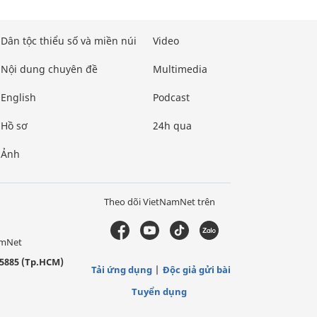
Dân tộc thiểu số và miền núi
Video
Nội dung chuyên đề
Multimedia
English
Podcast
Hồ sơ
24h qua
Ảnh
Theo dõi VietNamNet trên
amNet
5885 (Tp.HCM)
Tải ứng dụng
Độc giả gửi bài
Tuyển dụng