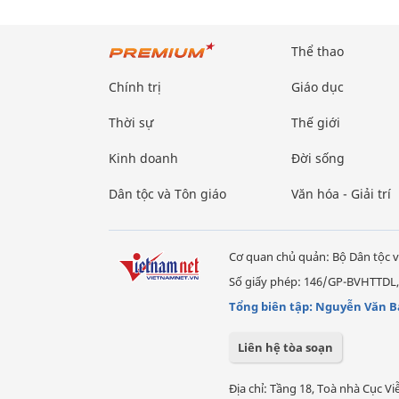
Thể thao
Chính trị
Giáo dục
Thời sự
Thế giới
Kinh doanh
Đời sống
Dân tộc và Tôn giáo
Văn hóa - Giải trí
Cơ quan chủ quản: Bộ Dân tộc v
Số giấy phép: 146/GP-BVHTTDL,
Tổng biên tập: Nguyễn Văn B
Liên hệ tòa soạn
Địa chỉ: Tầng 18, Toà nhà Cục 