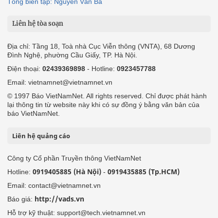
Tổng biên tập: Nguyễn Văn Bá
Liên hệ tòa soạn
Địa chỉ: Tầng 18, Toà nhà Cục Viễn thông (VNTA), 68 Dương
Đình Nghệ, phường Cầu Giấy, TP. Hà Nội.
Điện thoại:
02439369898
- Hotline:
0923457788
Email: vietnamnet@vietnamnet.vn
© 1997 Báo VietNamNet. All rights reserved. Chỉ được phát hành
lại thông tin từ website này khi có sự đồng ý bằng văn bản của
báo VietNamNet.
Liên hệ quảng cáo
Công ty Cổ phần Truyền thông VietNamNet
0919405885 (Hà Nội)
0919435885 (Tp.HCM)
Hotline:
-
Email: contact@vietnamnet.vn
http://vads.vn
Báo giá:
Hỗ trợ kỹ thuật: support@tech.vietnamnet.vn