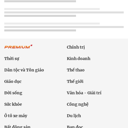
Chính trị
Thời sự
Kinh doanh
Dân tộc và Tôn giáo
Thể thao
Giáo dục
Thế giới
Đời sống
Văn hóa - Giải trí
Sức khỏe
Công nghệ
Ô tô xe máy
Du lịch
Bất động sản
Bạn đọc