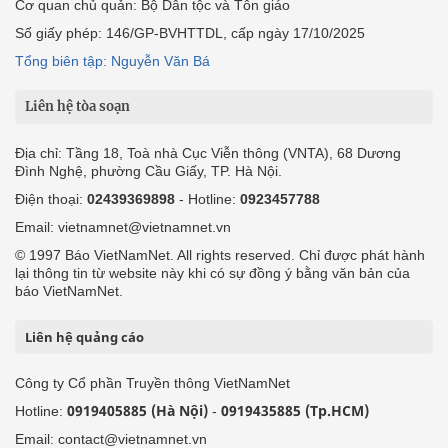
Cơ quan chủ quản: Bộ Dân tộc và Tôn giáo
Số giấy phép: 146/GP-BVHTTDL, cấp ngày 17/10/2025
Tổng biên tập: Nguyễn Văn Bá
Liên hệ tòa soạn
Địa chỉ: Tầng 18, Toà nhà Cục Viễn thông (VNTA), 68 Dương
Đình Nghệ, phường Cầu Giấy, TP. Hà Nội.
Điện thoại:
02439369898
- Hotline:
0923457788
Email: vietnamnet@vietnamnet.vn
© 1997 Báo VietNamNet. All rights reserved. Chỉ được phát hành
lại thông tin từ website này khi có sự đồng ý bằng văn bản của
báo VietNamNet.
Liên hệ quảng cáo
Công ty Cổ phần Truyền thông VietNamNet
0919405885 (Hà Nội)
0919435885 (Tp.HCM)
Hotline:
-
Email: contact@vietnamnet.vn