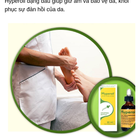
Hyperoil dạng dầu giúp giữ ẩm và bảo vệ da, khôi
phục sự đàn hồi của da.