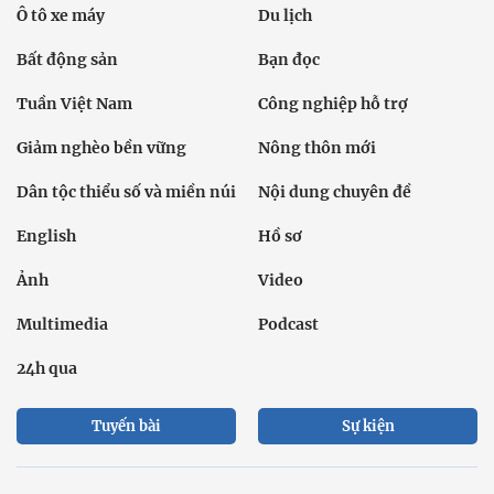
Ô tô xe máy
Du lịch
Bất động sản
Bạn đọc
Tuần Việt Nam
Công nghiệp hỗ trợ
Giảm nghèo bền vững
Nông thôn mới
Dân tộc thiểu số và miền núi
Nội dung chuyên đề
English
Hồ sơ
Ảnh
Video
Multimedia
Podcast
24h qua
Tuyến bài
Sự kiện