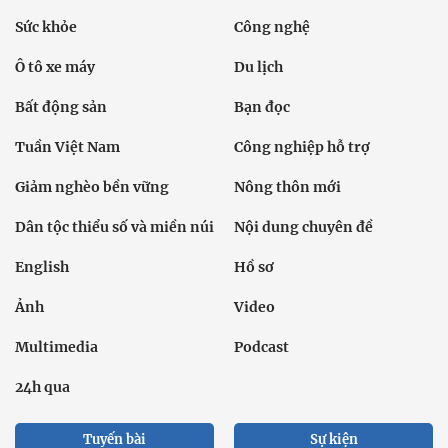
Sức khỏe
Công nghệ
Ô tô xe máy
Du lịch
Bất động sản
Bạn đọc
Tuần Việt Nam
Công nghiệp hỗ trợ
Giảm nghèo bền vững
Nông thôn mới
Dân tộc thiểu số và miền núi
Nội dung chuyên đề
English
Hồ sơ
Ảnh
Video
Multimedia
Podcast
24h qua
Tuyến bài
Sự kiện