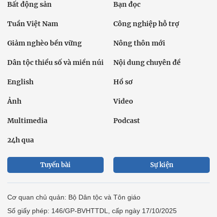
Bất động sản
Bạn đọc
Tuần Việt Nam
Công nghiệp hỗ trợ
Giảm nghèo bền vững
Nông thôn mới
Dân tộc thiểu số và miền núi
Nội dung chuyên đề
English
Hồ sơ
Ảnh
Video
Multimedia
Podcast
24h qua
Tuyến bài
Sự kiện
Cơ quan chủ quản: Bộ Dân tộc và Tôn giáo
Số giấy phép: 146/GP-BVHTTDL, cấp ngày 17/10/2025