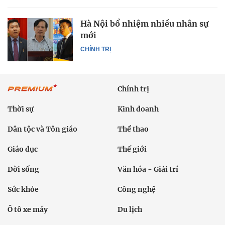
Hà Nội bổ nhiệm nhiều nhân sự
mới
CHÍNH TRỊ
Chính trị
Thời sự
Kinh doanh
Dân tộc và Tôn giáo
Thể thao
Giáo dục
Thế giới
Đời sống
Văn hóa - Giải trí
Sức khỏe
Công nghệ
Ô tô xe máy
Du lịch