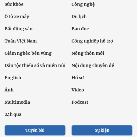
Sức khỏe
Công nghệ
Ô tô xe máy
Du lịch
Bất động sản
Bạn đọc
Tuần Việt Nam
Công nghiệp hỗ trợ
Giảm nghèo bền vững
Nông thôn mới
Dân tộc thiểu số và miền núi
Nội dung chuyên đề
English
Hồ sơ
Ảnh
Video
Multimedia
Podcast
24h qua
Tuyến bài
Sự kiện