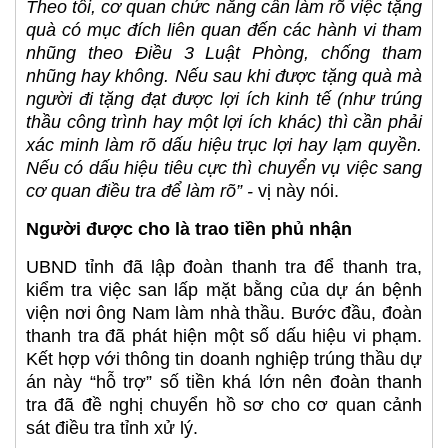
Theo tôi, cơ quan chức năng cần làm rõ việc tặng
quà có mục đích liên quan đến các hành vi tham
nhũng theo Điều 3 Luật Phòng, chống tham
nhũng hay không. Nếu sau khi được tặng quà mà
người đi tặng đạt được lợi ích kinh tế (như trúng
thầu công trình hay một lợi ích khác) thì cần phải
xác minh làm rõ dấu hiệu trục lợi hay lạm quyền.
Nếu có dấu hiệu tiêu cực thì chuyển vụ việc sang
cơ quan điều tra để làm rõ” -
vị này nói.
Người được cho là trao tiền phủ nhận
UBND tỉnh đã lập đoàn thanh tra để thanh tra,
kiểm tra việc san lấp mặt bằng của dự án bệnh
viện nơi ông Nam làm nhà thầu. Bước đầu, đoàn
thanh tra đã phát hiện một số dấu hiệu vi phạm.
Kết hợp với thông tin doanh nghiệp trúng thầu dự
án này “hỗ trợ” số tiền khá lớn nên đoàn thanh
tra đã đề nghị chuyển hồ sơ cho cơ quan cảnh
sát điều tra tỉnh xử lý.