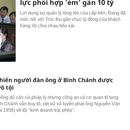
lực phối hợp 'ém' gần 10 tỷ
Lợi dụng sự quản lý lỏng lẻo của cấp trên, Đang đã
móc nối với Trúc thu gần chục tỷ đồng của khách
hàng rồi chia nhau tiêu xài.
T
khiến người đàn ông ở Bình Chánh được
ô tội
ông đủ căn cứ pháp lý nhưng công an và cơ quan tố tụng
h Chánh vẫn truy tố, xét xử và tuyên phạt ông Nguyễn Văn
 1958) về tội "kinh doanh trái phép".