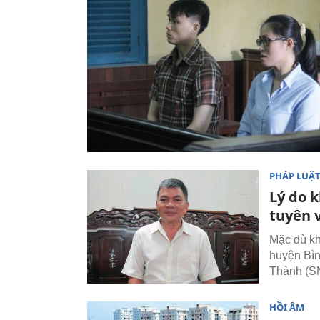
PHÁP LUẬ
Lý do 
tuyên v
Mặc dù kh
huyện Bìn
Thành (SN
HỒI ÂM