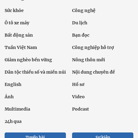
Sức khỏe
Công nghệ
Ô tô xe máy
Du lịch
Bất động sản
Bạn đọc
Tuần Việt Nam
Công nghiệp hỗ trợ
Giảm nghèo bền vững
Nông thôn mới
Dân tộc thiểu số và miền núi
Nội dung chuyên đề
English
Hồ sơ
Ảnh
Video
Multimedia
Podcast
24h qua
Tuyến bài
Sự kiện