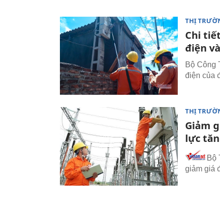
THỊ TRƯỜ
Chi ti
điện v
Bộ Công T
điện của 
THỊ TRƯỜ
Giảm gi
lực tăn
Bộ 
giảm giá 