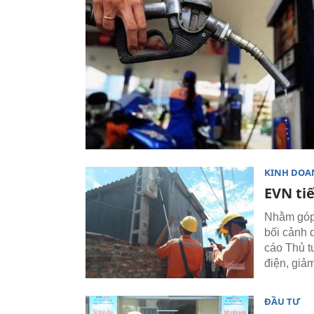
KINH DOA
EVN tiế
Nhằm góp 
bối cảnh 
cáo Thủ t
điện, giảm
ĐẦU TƯ