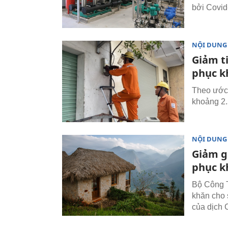
bởi Covid
NỘI DUNG
Giảm ti
phục k
Theo ước t
khoảng 2.
NỘI DUNG
Giảm gi
phục k
Bộ Công T
khăn cho 
của dịch C