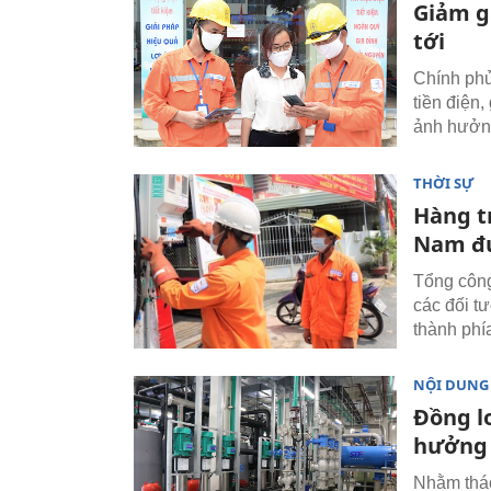
Giảm gi
tới
Chính phủ
tiền điện
ảnh hưởng
THỜI SỰ
Hàng t
Nam đư
Tổng công
các đối t
thành phí
NỘI DUNG
Đồng l
hưởng 
Nhằm tháo