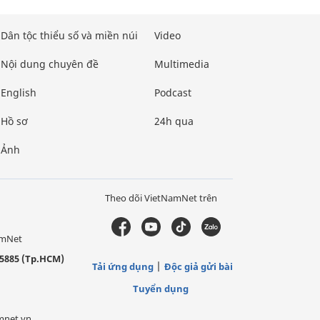
Dân tộc thiểu số và miền núi
Video
Nội dung chuyên đề
Multimedia
English
Podcast
Hồ sơ
24h qua
Ảnh
Theo dõi VietNamNet trên
amNet
5885 (Tp.HCM)
Tải ứng dụng
Độc giả gửi bài
Tuyển dụng
mnet.vn