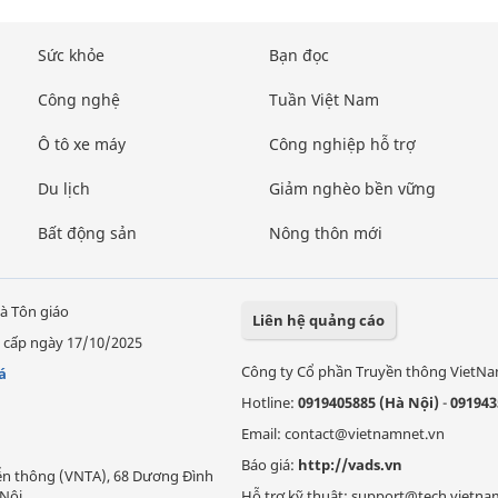
Sức khỏe
Bạn đọc
Công nghệ
Tuần Việt Nam
Ô tô xe máy
Công nghiệp hỗ trợ
Du lịch
Giảm nghèo bền vững
Bất động sản
Nông thôn mới
à Tôn giáo
Liên hệ quảng cáo
 cấp ngày 17/10/2025
Công ty Cổ phần Truyền thông VietN
á
Hotline:
0919405885 (Hà Nội)
-
091943
Email: contact@vietnamnet.vn
Báo giá:
http://vads.vn
Viễn thông (VNTA), 68 Dương Đình
Nội.
Hỗ trợ kỹ thuật: support@tech.vietna