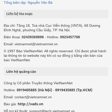
Tổng biên tập: Nguyễn Văn Bá
Liên hệ tòa soạn
Địa chỉ: Tầng 18, Toà nhà Cục Viễn thông (VNTA), 68 Dương
Đình Nghệ, phường Cầu Giấy, TP. Hà Nội.
Điện thoại:
02439369898
- Hotline:
0923457788
Email: vietnamnet@vietnamnet.vn
© 1997 Báo VietNamNet. All rights reserved. Chỉ được phát hành
lại thông tin từ website này khi có sự đồng ý bằng văn bản của
báo VietNamNet.
Liên hệ quảng cáo
Công ty Cổ phần Truyền thông VietNamNet
0919405885 (Hà Nội)
0919435885 (Tp.HCM)
Hotline:
-
Email: contact@vietnamnet.vn
http://vads.vn
Báo giá:
Hỗ trợ kỹ thuật: support@tech.vietnamnet.vn