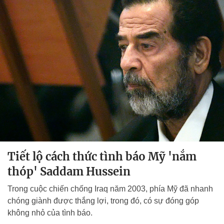
Tiết lộ cách thức tình báo Mỹ 'nắm
thóp' Saddam Hussein
Trong cuộc chiến chống Iraq năm 2003, phía Mỹ đã nhanh
chóng giành được thắng lợi, trong đó, có sự đóng góp
không nhỏ của tình báo.