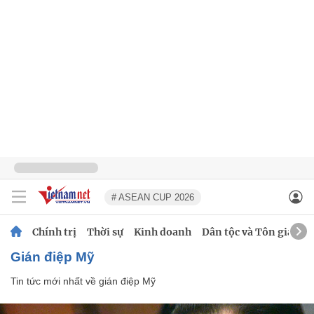
# ASEAN CUP 2026
Chính trị
Thời sự
Kinh doanh
Dân tộc và Tôn giáo
gián điệp Mỹ
Tin tức mới nhất về
gián điệp Mỹ