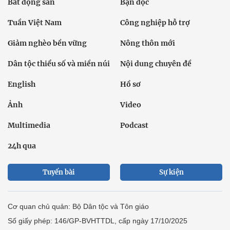
Bất động sản
Bạn đọc
Tuần Việt Nam
Công nghiệp hỗ trợ
Giảm nghèo bền vững
Nông thôn mới
Dân tộc thiểu số và miền núi
Nội dung chuyên đề
English
Hồ sơ
Ảnh
Video
Multimedia
Podcast
24h qua
Tuyến bài
Sự kiện
Cơ quan chủ quản: Bộ Dân tộc và Tôn giáo
Số giấy phép: 146/GP-BVHTTDL, cấp ngày 17/10/2025