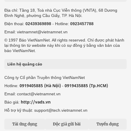
Địa chỉ: Tầng 18, Toà nhà Cục Viễn thông (VNTA), 68 Dương
Đình Nghệ, phường Cầu Giấy, TP. Hà Nội.
Điện thoại:
02439369898
- Hotline:
0923457788
Email: vietnamnet@vietnamnet.vn
© 1997 Báo VietNamNet. All rights reserved. Chỉ được phát hành
lại thông tin từ website này khi có sự đồng ý bằng văn bản của
báo VietNamNet.
Liên hệ quảng cáo
Công ty Cổ phần Truyền thông VietNamNet
0919405885 (Hà Nội)
0919435885 (Tp.HCM)
Hotline:
-
Email: contact@vietnamnet.vn
http://vads.vn
Báo giá:
Hỗ trợ kỹ thuật: support@tech.vietnamnet.vn
Tải ứng dụng
Độc giả gửi bài
Tuyển dụng