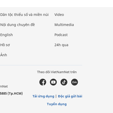
Dân tộc thiểu số và miền núi
Video
Nội dung chuyên đề
Multimedia
English
Podcast
Hồ sơ
24h qua
Ảnh
Theo dõi VietNamNet trên
amNet
5885 (Tp.HCM)
Tải ứng dụng
Độc giả gửi bài
Tuyển dụng