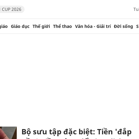
 CUP 2026
Tu
giáo
Giáo dục
Thế giới
Thể thao
Văn hóa - Giải trí
Đời sống
S
Bộ sưu tập đặc biệt: Tiền 'đắp