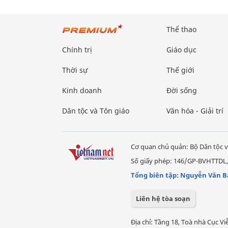
Thể thao
Chính trị
Giáo dục
Thời sự
Thế giới
Kinh doanh
Đời sống
Dân tộc và Tôn giáo
Văn hóa - Giải trí
Cơ quan chủ quản: Bộ Dân tộc v
Số giấy phép: 146/GP-BVHTTDL,
Tổng biên tập: Nguyễn Văn B
Liên hệ tòa soạn
Địa chỉ: Tầng 18, Toà nhà Cục 