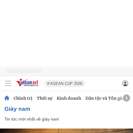
# ASEAN CUP 2026
Chính trị
Thời sự
Kinh doanh
Dân tộc và Tôn giáo
giày nam
Tin tức mới nhất về
giày nam