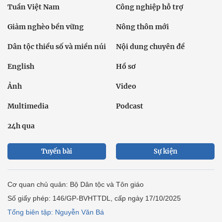
Tuần Việt Nam
Công nghiệp hỗ trợ
Giảm nghèo bền vững
Nông thôn mới
Dân tộc thiểu số và miền núi
Nội dung chuyên đề
English
Hồ sơ
Ảnh
Video
Multimedia
Podcast
24h qua
Tuyến bài
Sự kiện
Cơ quan chủ quản: Bộ Dân tộc và Tôn giáo
Số giấy phép: 146/GP-BVHTTDL, cấp ngày 17/10/2025
Tổng biên tập: Nguyễn Văn Bá