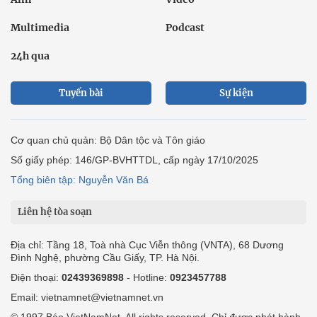
Multimedia
Podcast
24h qua
Tuyến bài
Sự kiện
Cơ quan chủ quản: Bộ Dân tộc và Tôn giáo
Số giấy phép: 146/GP-BVHTTDL, cấp ngày 17/10/2025
Tổng biên tập: Nguyễn Văn Bá
Liên hệ tòa soạn
Địa chỉ: Tầng 18, Toà nhà Cục Viễn thông (VNTA), 68 Dương
Đình Nghệ, phường Cầu Giấy, TP. Hà Nội.
Điện thoại:
02439369898
- Hotline:
0923457788
Email: vietnamnet@vietnamnet.vn
© 1997 Báo VietNamNet. All rights reserved. Chỉ được phát hành