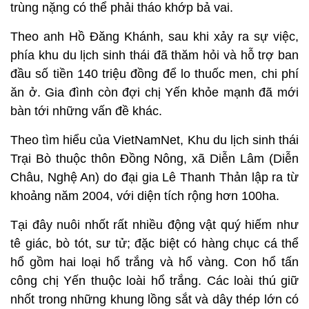
trùng nặng có thể phải tháo khớp bả vai.
Theo anh Hồ Đăng Khánh, sau khi xảy ra sự việc,
phía khu du lịch sinh thái đã thăm hỏi và hỗ trợ ban
đầu số tiền 140 triệu đồng để lo thuốc men, chi phí
ăn ở. Gia đình còn đợi chị Yến khỏe mạnh đã mới
bàn tới những vấn đề khác.
Theo tìm hiểu của VietNamNet, Khu du lịch sinh thái
Trại Bò thuộc thôn Đồng Nông, xã Diễn Lâm (Diễn
Châu, Nghệ An) do đại gia Lê Thanh Thản lập ra từ
khoảng năm 2004, với diện tích rộng hơn 100ha.
Tại đây nuôi nhốt rất nhiều động vật quý hiếm như
tê giác, bò tót, sư tử; đặc biệt có hàng chục cá thể
hổ gồm hai loại hổ trắng và hổ vàng. Con hổ tấn
công chị Yến thuộc loài hổ trắng. Các loài thú giữ
nhốt trong những khung lồng sắt và dây thép lớn có