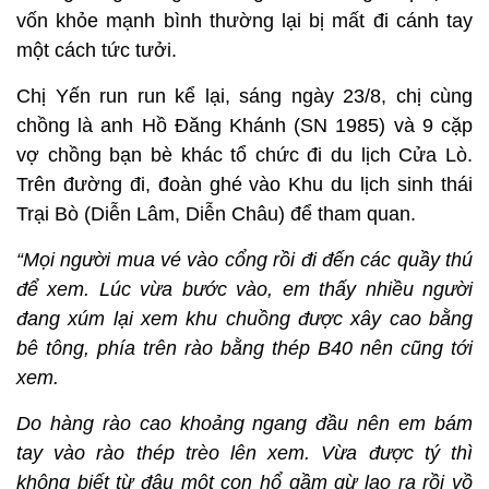
vốn khỏe mạnh bình thường lại bị mất đi cánh tay
một cách tức tưởi.
Chị Yến run run kể lại, sáng ngày 23/8, chị cùng
chồng là anh Hồ Đăng Khánh (SN 1985) và 9 cặp
vợ chồng bạn bè khác tổ chức đi du lịch Cửa Lò.
Trên đường đi, đoàn ghé vào Khu du lịch sinh thái
Trại Bò (Diễn Lâm, Diễn Châu) để tham quan.
“Mọi người mua vé vào cổng rồi đi đến các quầy thú
để xem. Lúc vừa bước vào, em thấy nhiều người
đang xúm lại xem khu chuồng được xây cao bằng
bê tông, phía trên rào bằng thép B40 nên cũng tới
xem.
Do hàng rào cao khoảng ngang đầu nên em bám
tay vào rào thép trèo lên xem. Vừa được tý thì
không biết từ đâu một con hổ gầm gừ lao ra rồi vồ