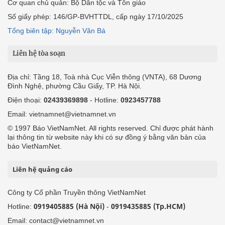
Cơ quan chủ quản: Bộ Dân tộc và Tôn giáo
Số giấy phép: 146/GP-BVHTTDL, cấp ngày 17/10/2025
Tổng biên tập: Nguyễn Văn Bá
Liên hệ tòa soạn
Địa chỉ: Tầng 18, Toà nhà Cục Viễn thông (VNTA), 68 Dương
Đình Nghệ, phường Cầu Giấy, TP. Hà Nội.
Điện thoại:
02439369898
- Hotline:
0923457788
Email: vietnamnet@vietnamnet.vn
© 1997 Báo VietNamNet. All rights reserved. Chỉ được phát hành
lại thông tin từ website này khi có sự đồng ý bằng văn bản của
báo VietNamNet.
Liên hệ quảng cáo
Công ty Cổ phần Truyền thông VietNamNet
0919405885 (Hà Nội)
0919435885 (Tp.HCM)
Hotline:
-
Email: contact@vietnamnet.vn