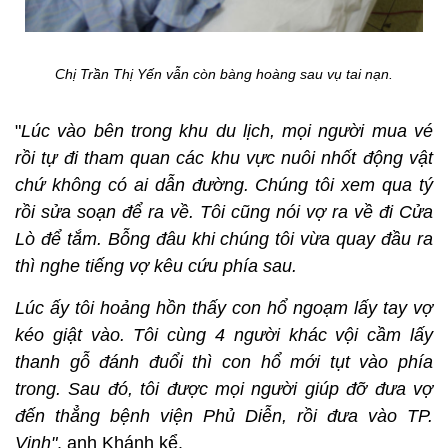
Chị Trần Thị Yến vẫn còn bàng hoàng sau vụ tai nạn.
"
Lúc vào bên trong khu du lịch, mọi người mua vé
rồi tự đi tham quan các khu vực nuôi nhốt động vật
chứ không có ai dẫn đường. Chúng tôi xem qua tý
rồi sửa soạn để ra về. Tôi cũng nói vợ ra về đi Cửa
Lò để tắm. Bỗng đâu khi chúng tôi vừa quay đầu ra
thì nghe tiếng vợ kêu cứu phía sau.
Lúc ấy tôi hoảng hồn thấy con hổ ngoạm lấy tay vợ
kéo giật vào. Tôi cùng 4 người khác vội cầm lấy
thanh gỗ đánh đuổi thì con hổ mới tụt vào phía
trong. Sau đó, tôi được mọi người giúp đỡ đưa vợ
đến thẳng bệnh viện Phủ Diễn, rồi đưa vào TP.
Vinh"
, anh Khánh kể.