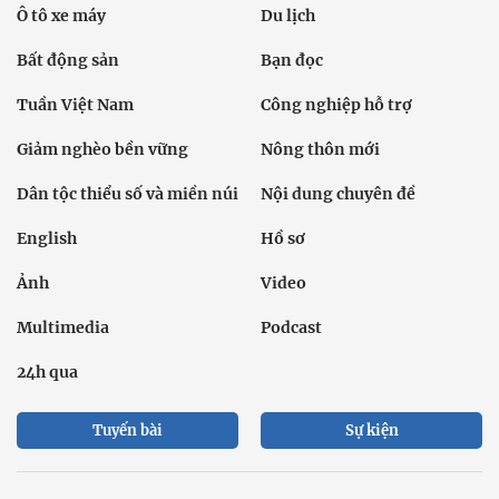
Ô tô xe máy
Du lịch
Bất động sản
Bạn đọc
Tuần Việt Nam
Công nghiệp hỗ trợ
Giảm nghèo bền vững
Nông thôn mới
Dân tộc thiểu số và miền núi
Nội dung chuyên đề
English
Hồ sơ
Ảnh
Video
Multimedia
Podcast
24h qua
Tuyến bài
Sự kiện