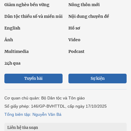
Giảm nghèo bền vững
Nông thôn mới
Dân tộc thiểu số và miền núi
Nội dung chuyên đề
English
Hồ sơ
Ảnh
Video
Multimedia
Podcast
24h qua
Tuyến bài
Sự kiện
Cơ quan chủ quản: Bộ Dân tộc và Tôn giáo
Số giấy phép: 146/GP-BVHTTDL, cấp ngày 17/10/2025
Tổng biên tập: Nguyễn Văn Bá
Liên hệ tòa soạn