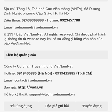
Địa chỉ: Tầng 18, Toà nhà Cục Viễn thông (VNTA), 68 Dương
Đình Nghệ, phường Cầu Giấy, TP. Hà Nội.
Điện thoại:
02439369898
- Hotline:
0923457788
Email: vietnamnet@vietnamnet.vn
© 1997 Báo VietNamNet. All rights reserved. Chỉ được phát hành
lại thông tin từ website này khi có sự đồng ý bằng văn bản của
báo VietNamNet.
Liên hệ quảng cáo
Công ty Cổ phần Truyền thông VietNamNet
0919405885 (Hà Nội)
0919435885 (Tp.HCM)
Hotline:
-
Email: contact@vietnamnet.vn
http://vads.vn
Báo giá:
Hỗ trợ kỹ thuật: support@tech.vietnamnet.vn
Tải ứng dụng
Độc giả gửi bài
Tuyển dụng