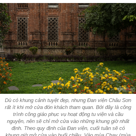
Dù có khung cảnh tuyệt đẹp, nhưng Đan viện Châu Sơn
rất ít khi mở cửa đón khách tham quan. Bởi đây là công
trình công giáo phục vụ hoạt động tu viện và cầu
nguyện, nên sẽ chỉ mở cửa vào những khung giờ nhất
định. Theo quy định của Đan viện, cuối tuần sẽ có
khung giờ mở cửa vào buổi chiều. Vào mùa Chay (mùa