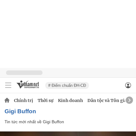
# Điểm chuẩn ĐH-CĐ
Chính trị
Thời sự
Kinh doanh
Dân tộc và Tôn giáo
Gigi Buffon
Tin tức mới nhất về
Gigi Buffon