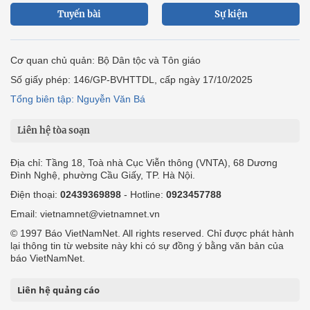
Tuyến bài
Sự kiện
Cơ quan chủ quản: Bộ Dân tộc và Tôn giáo
Số giấy phép: 146/GP-BVHTTDL, cấp ngày 17/10/2025
Tổng biên tập: Nguyễn Văn Bá
Liên hệ tòa soạn
Địa chỉ: Tầng 18, Toà nhà Cục Viễn thông (VNTA), 68 Dương
Đình Nghệ, phường Cầu Giấy, TP. Hà Nội.
Điện thoại:
02439369898
- Hotline:
0923457788
Email: vietnamnet@vietnamnet.vn
© 1997 Báo VietNamNet. All rights reserved. Chỉ được phát hành
lại thông tin từ website này khi có sự đồng ý bằng văn bản của
báo VietNamNet.
Liên hệ quảng cáo