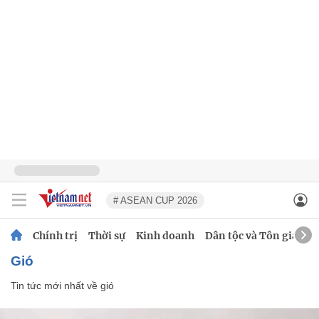
# ASEAN CUP 2026
Chính trị
Thời sự
Kinh doanh
Dân tộc và Tôn giáo
gió
Tin tức mới nhất về
gió