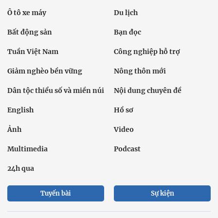
Ô tô xe máy
Du lịch
Bất động sản
Bạn đọc
Tuần Việt Nam
Công nghiệp hỗ trợ
Giảm nghèo bền vững
Nông thôn mới
Dân tộc thiểu số và miền núi
Nội dung chuyên đề
English
Hồ sơ
Ảnh
Video
Multimedia
Podcast
24h qua
Tuyến bài
Sự kiện