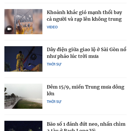
Khoảnh khắc gió mạnh thổi bay
cả người và rạp lên không trung
VIDEO
Dây điện giữa giao lộ ở Sài Gòn nổ
như pháo lúc trời mưa
THỜI SỰ
Đêm 15/9, miền Trung mưa dông
lớn
THỜI SỰ
Bão số 1 đánh đứt neo, nhấn chìm
2 tàu ở Bạch Long Vỹ