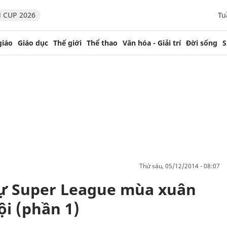
 CUP 2026
Tu
giáo
Giáo dục
Thế giới
Thể thao
Văn hóa - Giải trí
Đời sống
S
thứ sáu, 05/12/2014 - 08:07
dự Super League mùa xuân
ội (phần 1)