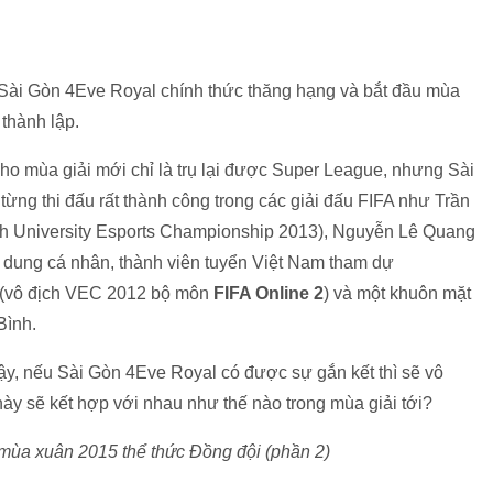
 Sài Gòn 4Eve Royal chính thức thăng hạng và bắt đầu mùa
 thành lập.
cho mùa giải mới chỉ là trụ lại được Super League, nhưng Sài
ừng thi đấu rất thành công trong các giải đấu FIFA như Trần
ch University Esports Championship 2013), Nguyễn Lê Quang
dung cá nhân, thành viên tuyển Việt Nam tham dự
m (vô địch VEC 2012 bộ môn
FIFA Online 2
) và một khuôn mặt
Bình.
ậy, nếu Sài Gòn 4Eve Royal có được sự gắn kết thì sẽ vô
ày sẽ kết hợp với nhau như thế nào trong mùa giải tới?
 mùa xuân 2015 thể thức Đồng đội (phần 2)