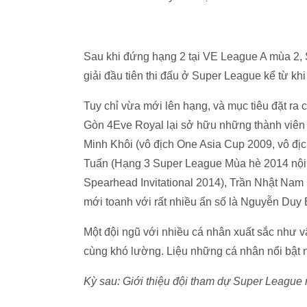
Sau khi đứng hạng 2 tại VE League A mùa 2,
giải đầu tiên thi đấu ở Super League kể từ khi
Tuy chỉ vừa mới lên hạng, và mục tiêu đặt ra 
Gòn 4Eve Royal lại sở hữu những thành viên t
Minh Khôi (vô địch One Asia Cup 2009, vô đị
Tuấn (Hạng 3 Super League Mùa hè 2014 nội 
Spearhead Invitational 2014), Trần Nhật Na
mới toanh với rất nhiều ẩn số là Nguyễn Duy 
Một đội ngũ với nhiều cá nhân xuất sắc như v
cùng khó lường. Liệu những cá nhân nổi bật n
Kỳ sau: Giới thiệu đội tham dự Super League