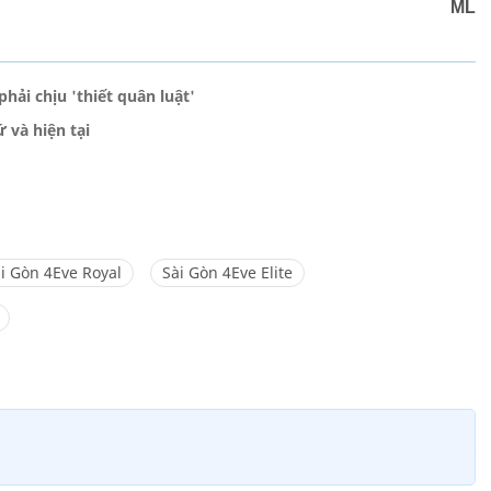
ML
hải chịu 'thiết quân luật'
 và hiện tại
i Gòn 4Eve Royal
Sài Gòn 4Eve Elite