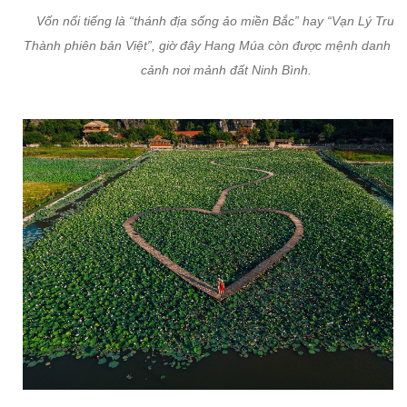
Vốn nổi tiếng là “thánh địa sống ảo miền Bắc” hay “Vạn Lý Trườ
Thành phiên bản Việt”, giờ đây Hang Múa còn được mệnh danh là 
cảnh nơi mảnh đất Ninh Bình.