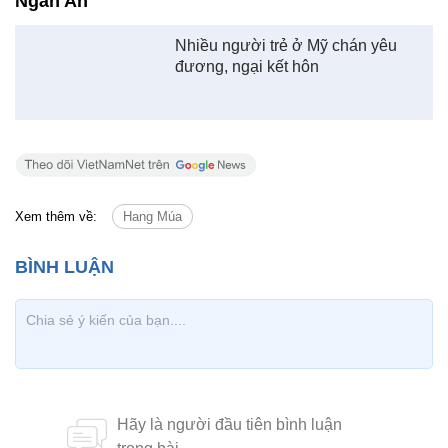
Ẩm thực Ninh Bình cũng là điểm thu hút du khách với những món
nổi tiếng của đất cố đô như cơm cháy thịt dê, các món ăn chế biế
thịt dê hay hoa sen được hái từ chính hồ sen lên.
Ngân An
Nhiều người trẻ ở Mỹ chán yêu
đương, ngại kết hôn
Xem thêm về:
Hang Múa