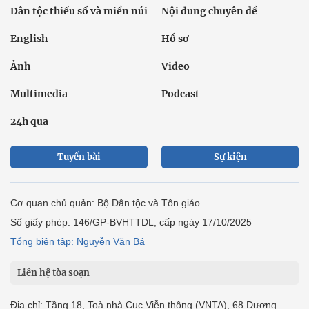
Ô tô xe máy
Du lịch
Bất động sản
Bạn đọc
Tuần Việt Nam
Công nghiệp hỗ trợ
Giảm nghèo bền vững
Nông thôn mới
Dân tộc thiểu số và miền núi
Nội dung chuyên đề
English
Hồ sơ
Ảnh
Video
Multimedia
Podcast
24h qua
Tuyến bài
Sự kiện
Cơ quan chủ quản: Bộ Dân tộc và Tôn giáo