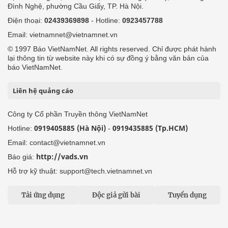
Số giấy phép: 146/GP-BVHTTDL, cấp ngày 17/10/2025
Tổng biên tập: Nguyễn Văn Bá
Liên hệ tòa soạn
Địa chỉ: Tầng 18, Toà nhà Cục Viễn thông (VNTA), 68 Dương
Đình Nghệ, phường Cầu Giấy, TP. Hà Nội.
Điện thoại:
02439369898
- Hotline:
0923457788
Email: vietnamnet@vietnamnet.vn
© 1997 Báo VietNamNet. All rights reserved. Chỉ được phát hành
lại thông tin từ website này khi có sự đồng ý bằng văn bản của
báo VietNamNet.
Liên hệ quảng cáo
Công ty Cổ phần Truyền thông VietNamNet
0919405885 (Hà Nội)
0919435885 (Tp.HCM)
Hotline:
-
Email: contact@vietnamnet.vn