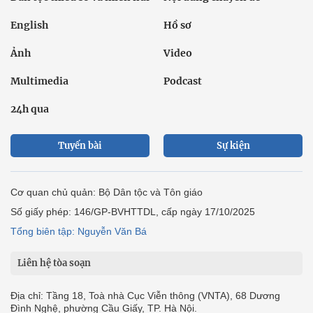
English
Hồ sơ
Ảnh
Video
Multimedia
Podcast
24h qua
Tuyến bài
Sự kiện
Cơ quan chủ quản: Bộ Dân tộc và Tôn giáo
Số giấy phép: 146/GP-BVHTTDL, cấp ngày 17/10/2025
Tổng biên tập: Nguyễn Văn Bá
Liên hệ tòa soạn
Địa chỉ: Tầng 18, Toà nhà Cục Viễn thông (VNTA), 68 Dương
Đình Nghệ, phường Cầu Giấy, TP. Hà Nội.