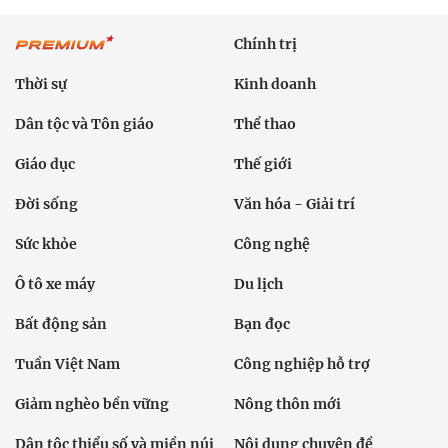
Chính trị
Thời sự
Kinh doanh
Dân tộc và Tôn giáo
Thể thao
Giáo dục
Thế giới
Đời sống
Văn hóa - Giải trí
Sức khỏe
Công nghệ
Ô tô xe máy
Du lịch
Bất động sản
Bạn đọc
Tuần Việt Nam
Công nghiệp hỗ trợ
Giảm nghèo bền vững
Nông thôn mới
Dân tộc thiểu số và miền núi
Nội dung chuyên đề