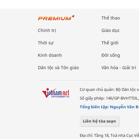
Thể thao
Chính trị
Giáo dục
Thời sự
Thế giới
Kinh doanh
Đời sống
Dân tộc và Tôn giáo
Văn hóa - Giải trí
Cơ quan chủ quản: Bộ Dân tộc v
Số giấy phép: 146/GP-BVHTTDL,
Tổng biên tập: Nguyễn Văn B
Liên hệ tòa soạn
Địa chỉ: Tầng 18, Toà nhà Cục 