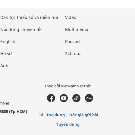
Dân tộc thiểu số và miền núi
Video
Nội dung chuyên đề
Multimedia
English
Podcast
Hồ sơ
24h qua
Ảnh
Theo dõi VietNamNet trên
amNet
5885 (Tp.HCM)
Tải ứng dụng
Độc giả gửi bài
Tuyển dụng