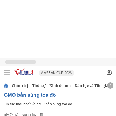
# ASEAN CUP 2026
Chính trị
Thời sự
Kinh doanh
Dân tộc và Tôn giáo
gMO bắn súng tọa độ
Tin tức mới nhất về
gMO bắn súng tọa độ
gMO bắn súng tọa độ