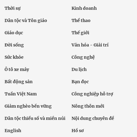
Thời sự
Kinh doanh
Dân tộc và Tôn giáo
Thể thao
Giáo dục
Thế giới
Đời sống
Văn hóa - Giải trí
Sức khỏe
Công nghệ
Ô tô xe máy
Du lịch
Bất động sản
Bạn đọc
Tuần Việt Nam
Công nghiệp hỗ trợ
Giảm nghèo bền vững
Nông thôn mới
Dân tộc thiểu số và miền núi
Nội dung chuyên đề
English
Hồ sơ