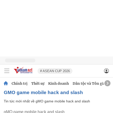
# ASEAN CUP 2026
Chính trị
Thời sự
Kinh doanh
Dân tộc và Tôn giáo
gMO game mobile hack and slash
Tin tức mới nhất về
gMO game mobile hack and slash
gMO game mobile hack and slash