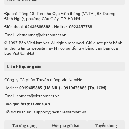
Liên hệ tòa soạn
Địa chỉ: Tầng 18, Toà nhà Cục Viễn thông (VNTA), 68 Dương
Đình Nghệ, phường Cầu Giấy, TP. Hà Nội.
Điện thoại:
02439369898
- Hotline:
0923457788
Email: vietnamnet@vietnamnet.vn
© 1997 Báo VietNamNet. All rights reserved. Chỉ được phát hành
lại thông tin từ website này khi có sự đồng ý bằng văn bản của
báo VietNamNet.
Liên hệ quảng cáo
Công ty Cổ phần Truyền thông VietNamNet
0919405885 (Hà Nội)
0919435885 (Tp.HCM)
Hotline:
-
Email: contact@vietnamnet.vn
http://vads.vn
Báo giá:
Hỗ trợ kỹ thuật: support@tech.vietnamnet.vn
Tải ứng dụng
Độc giả gửi bài
Tuyển dụng