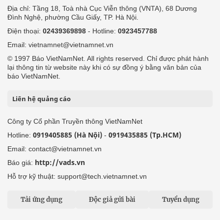
Địa chỉ: Tầng 18, Toà nhà Cục Viễn thông (VNTA), 68 Dương
Đình Nghệ, phường Cầu Giấy, TP. Hà Nội.
Điện thoại:
02439369898
- Hotline:
0923457788
Email: vietnamnet@vietnamnet.vn
© 1997 Báo VietNamNet. All rights reserved. Chỉ được phát hành
lại thông tin từ website này khi có sự đồng ý bằng văn bản của
báo VietNamNet.
Liên hệ quảng cáo
Công ty Cổ phần Truyền thông VietNamNet
0919405885 (Hà Nội)
0919435885 (Tp.HCM)
Hotline:
-
Email: contact@vietnamnet.vn
http://vads.vn
Báo giá:
Hỗ trợ kỹ thuật: support@tech.vietnamnet.vn
Tải ứng dụng
Độc giả gửi bài
Tuyển dụng