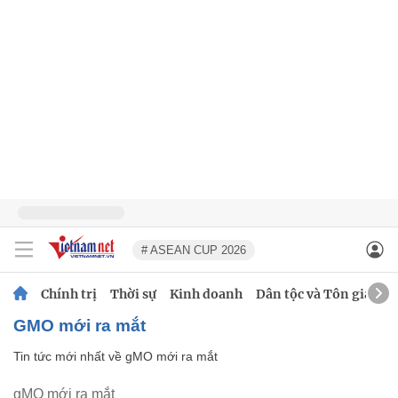
# ASEAN CUP 2026
Chính trị
Thời sự
Kinh doanh
Dân tộc và Tôn giáo
gMO mới ra mắt
Tin tức mới nhất về
gMO mới ra mắt
gMO mới ra mắt