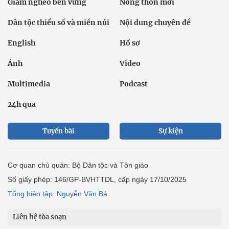
Giảm nghèo bền vững
Nông thôn mới
Dân tộc thiểu số và miền núi
Nội dung chuyên đề
English
Hồ sơ
Ảnh
Video
Multimedia
Podcast
24h qua
Tuyến bài
Sự kiện
Cơ quan chủ quản: Bộ Dân tộc và Tôn giáo
Số giấy phép: 146/GP-BVHTTDL, cấp ngày 17/10/2025
Tổng biên tập: Nguyễn Văn Bá
Liên hệ tòa soạn