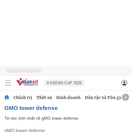
# ASEAN CUP 2026
Chính trị
Thời sự
Kinh doanh
Dân tộc và Tôn giáo
gMO tower defense
Tin tức mới nhất về
gMO tower defense
gMO tower defense