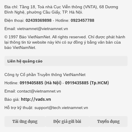
Địa chỉ: Tầng 18, Toà nhà Cục Viễn thông (VNTA), 68 Dương
Đình Nghệ, phường Cầu Giấy, TP. Hà Nội.
Điện thoại:
02439369898
- Hotline:
0923457788
Email: vietnamnet@vietnamnet.vn
© 1997 Báo VietNamNet. All rights reserved. Chỉ được phát hành
lại thông tin từ website này khi có sự đồng ý bằng văn bản của
báo VietNamNet.
Liên hệ quảng cáo
Công ty Cổ phần Truyền thông VietNamNet
0919405885 (Hà Nội)
0919435885 (Tp.HCM)
Hotline:
-
Email: contact@vietnamnet.vn
http://vads.vn
Báo giá:
Hỗ trợ kỹ thuật: support@tech.vietnamnet.vn
Tải ứng dụng
Độc giả gửi bài
Tuyển dụng