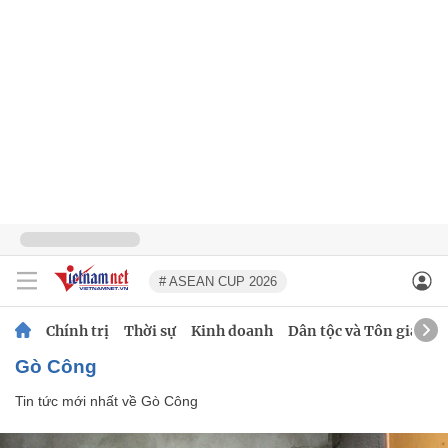
# ASEAN CUP 2026
Chính trị
Thời sự
Kinh doanh
Dân tộc và Tôn giáo
Gò Công
Tin tức mới nhất về
Gò Công