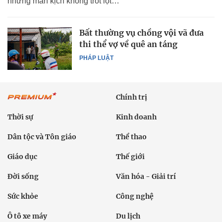
nhưng màn kịch không trót lọt…
Bất thường vụ chồng vội vã đưa
thi thể vợ về quê an táng
PHÁP LUẬT
Chính trị
Thời sự
Kinh doanh
Dân tộc và Tôn giáo
Thể thao
Giáo dục
Thế giới
Đời sống
Văn hóa - Giải trí
Sức khỏe
Công nghệ
Ô tô xe máy
Du lịch