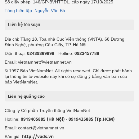
Số giấy phép: 146/GP-BVHTTDL, cấp ngày 17/10/2025
Tổng biên tập: Nguyễn Văn Bá
Liên hệ tòa soạn
Địa chỉ: Tầng 18, Toà nhà Cục Viễn thông (VNTA), 68 Dương
Đình Nghệ, phường Cầu Giấy, TP. Hà Nội.
Điện thoại:
02439369898
- Hotline:
0923457788
Email: vietnamnet@vietnamnet.vn
© 1997 Báo VietNamNet. All rights reserved. Chỉ được phát hành
lại thông tin từ website này khi có sự đồng ý bằng văn bản của
báo VietNamNet.
Liên hệ quảng cáo
Công ty Cổ phần Truyền thông VietNamNet
0919405885 (Hà Nội)
0919435885 (Tp.HCM)
Hotline:
-
Email: contact@vietnamnet.vn
http://vads.vn
Báo giá: