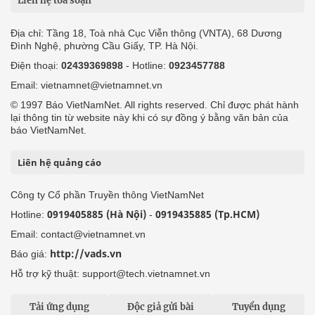
Liên hệ tòa soạn
Địa chỉ: Tầng 18, Toà nhà Cục Viễn thông (VNTA), 68 Dương
Đình Nghệ, phường Cầu Giấy, TP. Hà Nội.
Điện thoại:
02439369898
- Hotline:
0923457788
Email: vietnamnet@vietnamnet.vn
© 1997 Báo VietNamNet. All rights reserved. Chỉ được phát hành
lại thông tin từ website này khi có sự đồng ý bằng văn bản của
báo VietNamNet.
Liên hệ quảng cáo
Công ty Cổ phần Truyền thông VietNamNet
0919405885 (Hà Nội)
0919435885 (Tp.HCM)
Hotline:
-
Email: contact@vietnamnet.vn
http://vads.vn
Báo giá:
Hỗ trợ kỹ thuật: support@tech.vietnamnet.vn
Tải ứng dụng
Độc giả gửi bài
Tuyển dụng