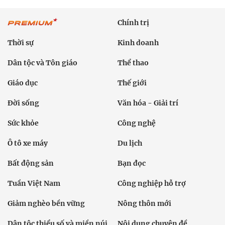
Chính trị
Thời sự
Kinh doanh
Dân tộc và Tôn giáo
Thể thao
Giáo dục
Thế giới
Đời sống
Văn hóa - Giải trí
Sức khỏe
Công nghệ
Ô tô xe máy
Du lịch
Bất động sản
Bạn đọc
Tuần Việt Nam
Công nghiệp hỗ trợ
Giảm nghèo bền vững
Nông thôn mới
Dân tộc thiểu số và miền núi
Nội dung chuyên đề