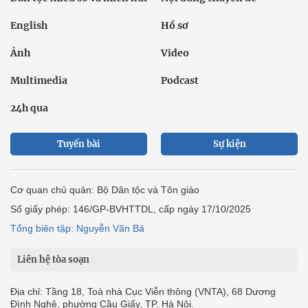
English
Hồ sơ
Ảnh
Video
Multimedia
Podcast
24h qua
Tuyến bài
Sự kiện
Cơ quan chủ quản: Bộ Dân tộc và Tôn giáo
Số giấy phép: 146/GP-BVHTTDL, cấp ngày 17/10/2025
Tổng biên tập: Nguyễn Văn Bá
Liên hệ tòa soạn
Địa chỉ: Tầng 18, Toà nhà Cục Viễn thông (VNTA), 68 Dương
Đình Nghệ, phường Cầu Giấy, TP. Hà Nội.