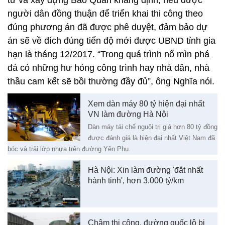
tư và xây dựng Bảo Quân khẳng định, nếu được
người dân đồng thuận để triển khai thi công theo
đúng phương án đã được phê duyệt, đảm bảo dự
án sẽ về đích đúng tiến độ mới được UBND tỉnh gia
hạn là tháng 12/2017. “Trong quá trình nổ mìn phá
đá có những hư hỏng công trình hay nhà dân, nhà
thầu cam kết sẽ bồi thường đầy đủ”, ông Nghĩa nói.
Xem dàn máy 80 tỷ hiện đại nhất
VN làm đường Hà Nội
Dàn máy tái chế nguội trị giá hơn 80 tỷ đồng
được đánh giá là hiện đại nhất Việt Nam đã
bóc và trải lớp nhựa trên đường Yên Phụ.
Hà Nội: Xin làm đường 'đắt nhất
hành tinh', hơn 3.000 tỷ/km
Chậm thi công, đường quốc lộ bị