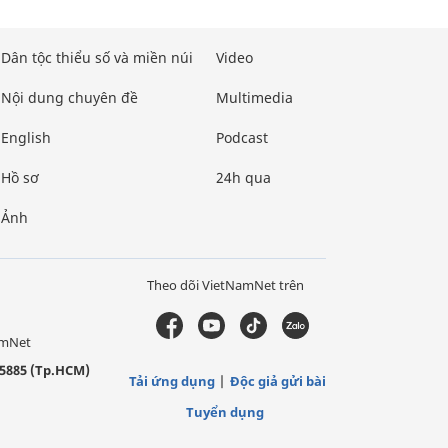
Dân tộc thiểu số và miền núi
Video
Nội dung chuyên đề
Multimedia
English
Podcast
Hồ sơ
24h qua
Ảnh
Theo dõi VietNamNet trên
amNet
5885 (Tp.HCM)
Tải ứng dụng
Độc giả gửi bài
Tuyển dụng