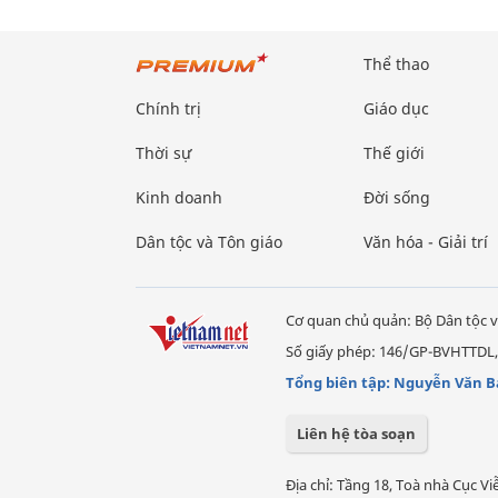
Thể thao
Chính trị
Giáo dục
Thời sự
Thế giới
Kinh doanh
Đời sống
Dân tộc và Tôn giáo
Văn hóa - Giải trí
Cơ quan chủ quản: Bộ Dân tộc v
Số giấy phép: 146/GP-BVHTTDL,
Tổng biên tập: Nguyễn Văn B
Liên hệ tòa soạn
Địa chỉ: Tầng 18, Toà nhà Cục 