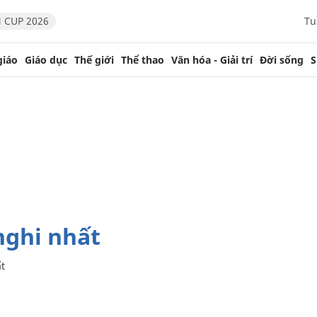
 CUP 2026
Tu
giáo
Giáo dục
Thế giới
Thể thao
Văn hóa - Giải trí
Đời sống
S
nghi nhất
t