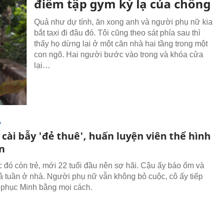
điểm tập gym kỳ lạ của chồng
Quả như dự tính, ăn xong anh và người phụ nữ kia
bắt taxi đi đâu đó. Tôi cũng theo sát phía sau thì
thấy họ dừng lại ở một căn nhà hai tầng trong một
con ngõ. Hai người bước vào trong và khóa cửa
lại…
Ạ
cài bẫy 'đẻ thuê', huấn luyện viên thể hình
n
úc đó còn trẻ, mới 22 tuổi đầu nên sợ hãi. Cậu ấy báo ốm và
cả tuần ở nhà. Người phụ nữ vẫn không bỏ cuộc, cô ấy tiếp
t phục Minh bằng mọi cách.