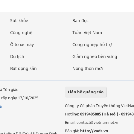
Sức khỏe
Bạn đọc
Công nghệ
Tuần Việt Nam
Ô tô xe máy
Công nghiệp hỗ trợ
Du lịch
Giảm nghèo bền vững
Bất động sản
Nông thôn mới
à Tôn giáo
Liên hệ quảng cáo
 cấp ngày 17/10/2025
Công ty Cổ phần Truyền thông VietN
á
Hotline:
0919405885 (Hà Nội)
-
091943
Email: contact@vietnamnet.vn
Báo giá:
http://vads.vn
Viễn thông (VNTA), 68 Dương Đình