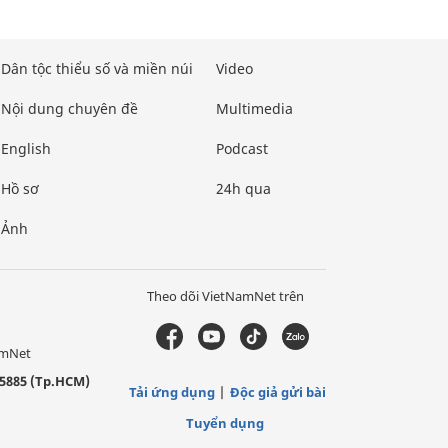
Dân tộc thiểu số và miền núi
Video
Nội dung chuyên đề
Multimedia
English
Podcast
Hồ sơ
24h qua
Ảnh
Theo dõi VietNamNet trên
amNet
5885 (Tp.HCM)
Tải ứng dụng
Độc giả gửi bài
Tuyển dụng