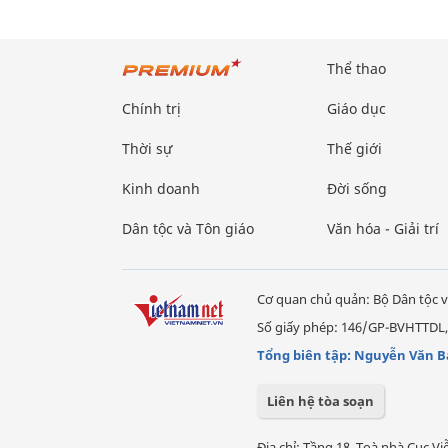
Thể thao
Chính trị
Giáo dục
Thời sự
Thế giới
Kinh doanh
Đời sống
Dân tộc và Tôn giáo
Văn hóa - Giải trí
Cơ quan chủ quản: Bộ Dân tộc v
Số giấy phép: 146/GP-BVHTTDL,
Tổng biên tập: Nguyễn Văn B
Liên hệ tòa soạn
Địa chỉ: Tầng 18, Toà nhà Cục 