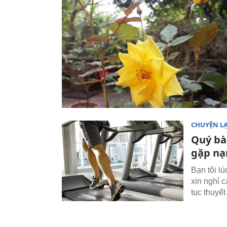
CHUYỆN L
Quý bà 
gặp nạ
Bạn tôi l
xin nghỉ 
tục thuyế